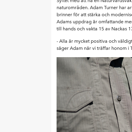
Syftet med att ha en Naturvårdsvakt 
naturområden. Adam Turner har arbe
brinner för att stärka och moderni
Adams uppdrag är omfattande men til
till hands och vakta 15 av Nackas 1
- Alla är mycket positiva och väldig
säger Adam när vi träffar honom i T