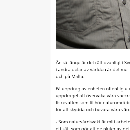
Än så länge är det rätt ovanligt i S
i andra delar av världen är det mer
och på Malta.
På uppdrag av enheten offentlig u
uppdraget att övervaka våra vack
fiskevatten som tillhör naturområde
för att skydda och bevara våra värd
- Som naturvårdsvakt är mitt arbete
ett sätt som gör att de njuter av de