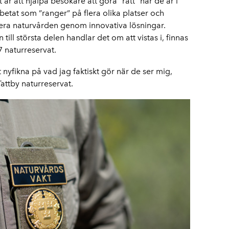
är att hjälpa besökare att göra ”rätt” när de är i
tat som ”ranger” på flera olika platser och
sera naturvården genom innovativa lösningar.
l största delen handlar det om att vistas i, finnas
7 naturreservat.
t nyfikna på vad jag faktiskt gör när de ser mig,
attby naturreservat.