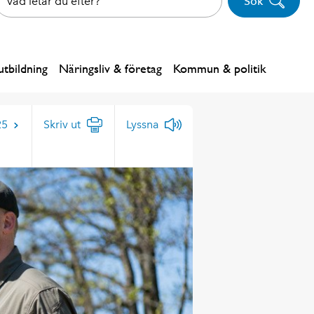
Sök
tbildning
Näringsliv & företag
Kommun & politik
25
Skriv ut
Lyssna