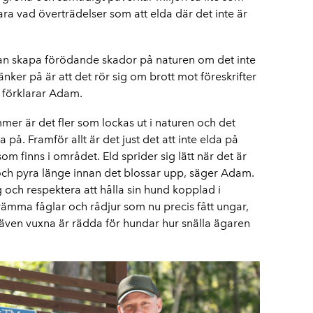
lara vad överträdelser som att elda där det inte är
t kan skapa förödande skador på naturen om det inte
änker på är att det rör sig om brott mot föreskrifter
, förklarar Adam.
er är det fler som lockas ut i naturen och det
a på. Framför allt är det just det att inte elda på
om finns i området. Eld sprider sig lätt när det är
 och pyra länge innan det blossar upp, säger Adam.
 och respektera att hålla sin hund kopplad i
krämma fåglar och rådjur som nu precis fått ungar,
även vuxna är rädda för hundar hur snälla ägaren