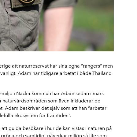
verige att naturreservat har sina egna ”rangers” men
 vanligt. Adam har tidigare arbetat i både Thailand
temiljö i Nacka kommun har Adam sedan i mars
ra naturvårdsområden som även inkluderar de
t. Adam beskriver det själv som att han ”arbetar
efulla ekosystem för framtiden”.
 att guida besökare i hur de kan vistas i naturen på
t gröna och samtidigt påverkar miljön så lite som