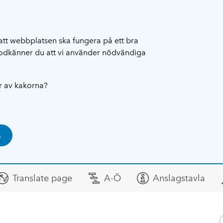
att webbplatsen ska fungera på ett bra
 godkänner du att vi använder nödvändiga
ar av kakorna?
a
Translate page
A-Ö
Anslagstavla