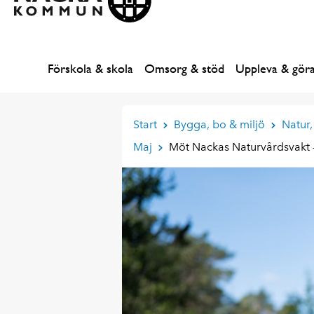
Förskola & skola
Omsorg & stöd
Uppleva & gör
Start
Bygga, bo & miljö
Natur,
Maj
Möt Nackas Naturvårdsvakt – 