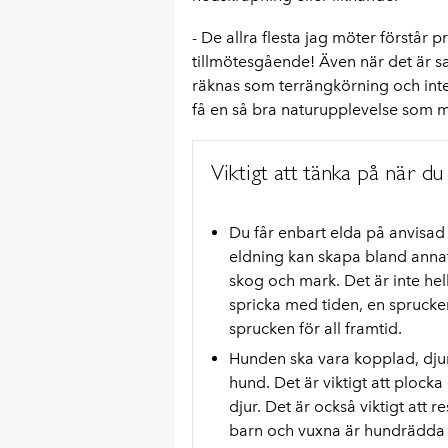
- De allra flesta jag möter förstår p
tillmötesgående! Även när det är sa
räknas som terrängkörning och inte är 
få en så bra naturupplevelse som m
Viktigt att tänka på när du 
Du får enbart elda på anvisad p
eldning kan skapa bland anna
skog och mark. Det är inte hell
spricka med tiden, en sprucken
sprucken för all framtid.
Hunden ska vara kopplad, djur
hund. Det är viktigt att plock
djur. Det är också viktigt att
barn och vuxna är hundrädda ä