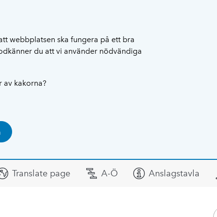
att webbplatsen ska fungera på ett bra
 godkänner du att vi använder nödvändiga
ar av kakorna?
a
Translate page
A-Ö
Anslagstavla