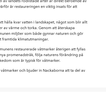
el av landets rödlistade arter är direkt beroende av
rför är restaureringen en viktig insats för att
 hålla kvar vatten i landskapet, något som blir allt
r av värme och torka. Genom att återskapa
mmunen miljöer som både gynnar naturen och gör
 framtida klimatutmaningar.
nens restaurerade våtmarker återigen att fyllas
nya promenadstråk, följa naturens förändring på
ikedom som är typisk för våtmarker.
ya våtmarker och bjuder in Nackaborna att ta del av