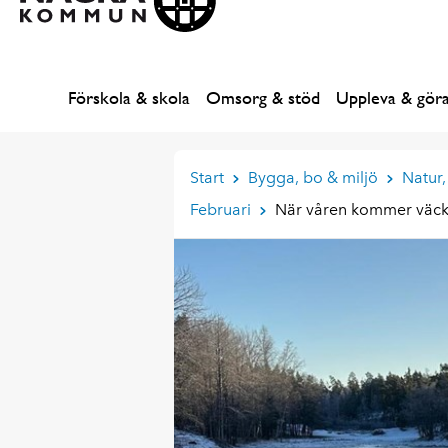
Förskola & skola
Omsorg & stöd
Uppleva & gör
Start
Bygga, bo & miljö
Natur,
Februari
När våren kommer väcks 