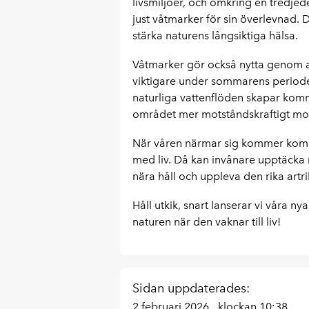
livsmiljöer, och omkring en tredjed
just våtmarker för sin överlevnad. Dä
stärka naturens långsiktiga hälsa.
Våtmarker gör också nytta genom att
viktigare under sommarens periode
naturliga vattenflöden skapar ko
området mer motståndskraftigt mot
När våren närmar sig kommer kommu
med liv. Då kan invånare upptäcka 
nära håll och uppleva den rika artr
Håll utkik, snart lanserar vi våra n
naturen när den vaknar till liv!
Sidan uppdaterades:
2 februari 2026
klockan 10:38