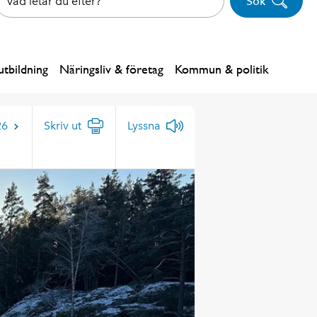
Sök
tbildning
Näringsliv & företag
Kommun & politik
26
Skriv ut
Lyssna