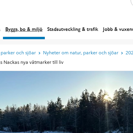
a
Bygga, bo & miljö
Stadsutveckling & trafik
Jobb & vuxenu
 parker och sjöar
Nyheter om natur, parker och sjöar
20
Nackas nya våtmarker till liv