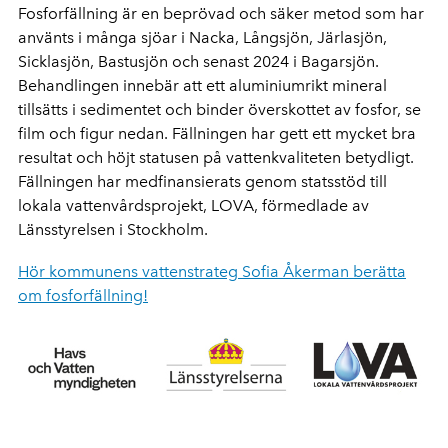
Fosforfällning är en beprövad och säker metod som har
använts i många sjöar
i
Nacka
,
Långsjön
,
Järlasjön
,
Sicklasjön
,
Bastusjön
och senast 2024 i Bagarsjön
.
Behandling
en innebär att
ett aluminiumrikt mineral
tillsätts i sedimentet och
bind
er
överskottet av fosfor
, se
film och figur nedan
.
Fällningen
har gett ett mycket bra
resultat och höjt statusen på vattenkvaliteten betydligt.
Fällningen
har medfinansierats genom statsstöd till
lokala vattenvårdsprojekt
, LOVA,
förmedlade av
Länsstyrelsen i Stockholm
.
Hör kommunens vattenstrateg Sofia Åkerman berätta
om fosforfällning!