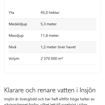
Yta
45,0 hektar
Medeldjup
5,3 meter
Maxdjup
11,8 meter
Nivå
1,2 meter över havet
Volym
2 370 000 m³
Klarare och renare vatten i Insjön
Insjön är övergödd och har haft alltför höga halter av
näringsämnet fosfor, vilket lett till syrebrist i sjöns