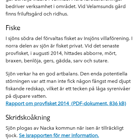
bedriver verksamhet i området. Vid Velamsunds gård
finns friluftsgård och ridhus.
Fiske
I sjöns södra del förvaltas fisket av Insjöns villaförening. I
norra delen av sjön är fisket privat. Vid det senaste
provfisket, i augusti 2014, hittades abborre, mört,
braxen, benlöja, gers, gädda, sarv och sutare.
Sjön verkar ha en god artbalans. Den enda potentiella
störningen var att man inte fick någon fångst med djupt
fiskande redskap, vilket är ett tecken på låga syrenivåer
på djupare vatten.
Rapport om provfisket 2014 (PDF-dokument, 836 kB)
Skridskoåkning
Sjön plogas av Nacka kommun när isen är tillräckligt
tjock.
Se israpporten för mer information.