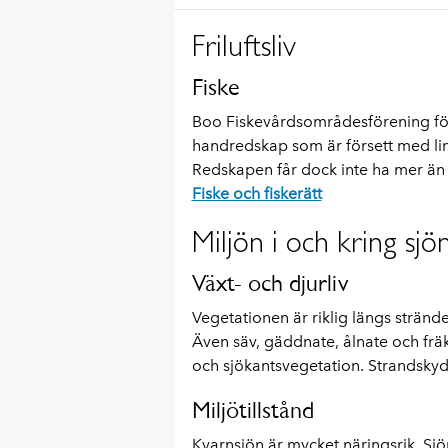
Friluftsliv
Fiske
Boo Fiskevårdsområdesförening förval
handredskap som är försett med lina
Redskapen får dock inte ha mer än t
Fiske och fiskerätt
Miljön i och kring sjö
Växt- och djurliv
Vegetationen är riklig längs stränd
Även säv, gäddnate, ålnate och fräk
och sjökantsvegetation. Strandskydd
Miljötillstånd
Kvarnsjön är mycket näringsrik. Sjö