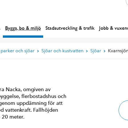
a
Bygga, bo & miljö
Stadsutveckling & trafik
Jobb & vuxenu
 parker och sjöar
Sjöar och kustvatten
Sjöar
Kvarnsjö
rra Nacka, omgiven av
yggelse, flerbostadshus och
 genom uppdämning för att
 vattenkraft. Fallhöjden
 20 meter.