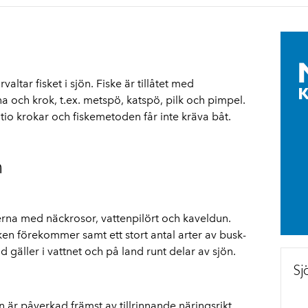
tar fisket i sjön. Fiske är tillåtet med
 och krok, t.ex. metspö, katspö, pilk och pimpel.
io krokar och fiskemetoden får inte kräva båt.
n
erna med näckrosor, vattenpilört och kaveldun.
en förekommer samt ett stort antal arter av busk-
 gäller i vattnet och på land runt delar av sjön.
Sj
n är påverkad främst av tillrinnande näringsrikt