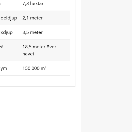
a
7,3 hektar
deldjup
2,1 meter
xdjup
3,5 meter
vå
18,5 meter över
havet
lym
150 000 m³