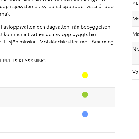
Yt
 upp i sjösystemet. Syrebrist uppträder vissa år upp
rna).
Me
renat avloppsvatten och dagvatten från bebyggelsen
Ma
tt kommunalt vatten och avlopp byggts har
ill sjön minskat. Motståndskraften mot försurning
Ni
ERKETS KLASSNING
Vo