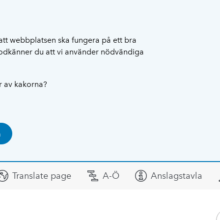
att webbplatsen ska fungera på ett bra
 godkänner du att vi använder nödvändiga
ar av kakorna?
a
Translate page
A-Ö
Anslagstavla