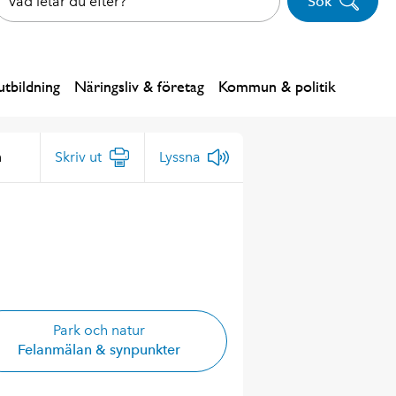
Sök
tbildning
Näringsliv & företag
Kommun & politik
n
Skriv ut
Lyssna
Park och natur
Felanmälan & synpunkter