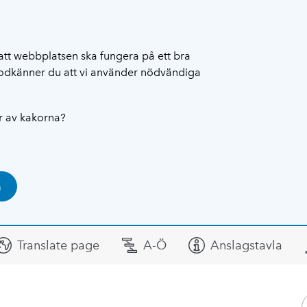
att webbplatsen ska fungera på ett bra
 godkänner du att vi använder nödvändiga
ar av kakorna?
a
Translate page
A-Ö
Anslagstavla