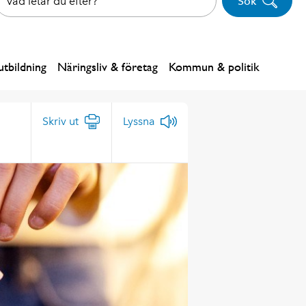
Sök
tbildning
Näringsliv & företag
Kommun & politik
Skriv ut
Lyssna