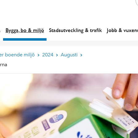
a
Bygga, bo & miljö
Stadsutveckling & trafik
Jobb & vuxenu
er boende miljö
2024
Augusti
arna