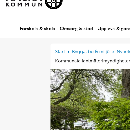
Förskola & skola
Omsorg & stöd
Uppleva & gör
Start
Bygga, bo & miljö
Nyhet
Kommunala lantmäterimyndigheten +