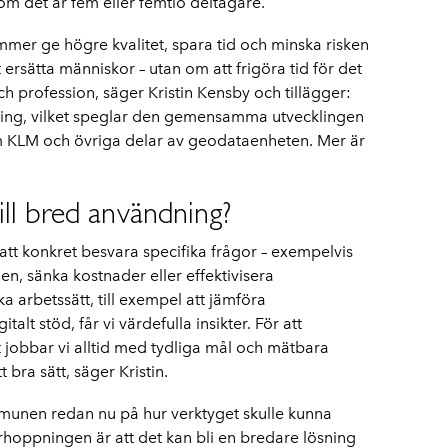
m det är fem eller femtio deltagare.
mmer ge högre kvalitet, spara tid och minska risken
 ersätta människor – utan om att frigöra tid för det
profession, säger Kristin Kensby och tillägger:
llning, vilket speglar den gemensamma utvecklingen
KLM och övriga delar av geodataenheten. Mer är
till bred användning?
 att konkret besvara specifika frågor – exempelvis
n, sänka kostnader eller effektivisera
 arbetssätt, till exempel att jämföra
alt stöd, får vi värdefulla insikter. För att
at jobbar vi alltid med tydliga mål och mätbara
 bra sätt, säger Kristin.
mmunen redan nu på hur verktyget skulle kunna
hoppningen är att det kan bli en bredare lösning