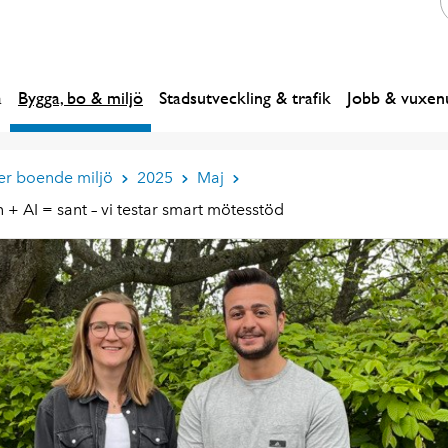
a
Bygga, bo & miljö
Stadsutveckling & trafik
Jobb & vuxenu
er boende miljö
2025
Maj
 AI = sant – vi testar smart mötesstöd