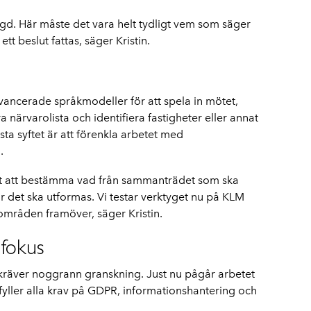
ngd. Här måste det vara helt tydligt vem som säger
t beslut fattas, säger Kristin.
ancerade språkmodeller för att spela in mötet,
 närvarolista och identifiera fastigheter eller annat
sta syftet är att
förenkla arbetet med
.
het att bestämma vad från sammanträdet som ska
ur det ska utformas. Vi testar verktyget nu på KLM
mråden framöver, säger Kristin.
 fokus
 kräver noggrann granskning. Just nu pågår arbetet
pfyller alla krav på GDPR, informationshantering och