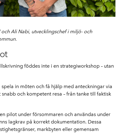
 och Ali Nabi, utvecklingschef i miljö- och
kommun.
lot
lskrivning föddes inte i en strategiworkshop – utan
na spela in möten och få hjälp med anteckningar via
t snabb och kompetent resa – från tanke till faktisk
 en pilot under försommaren och användas under
nns lagkrav på korrekt dokumentation. Dessa
astighetsgränser, markbyten eller gemensam