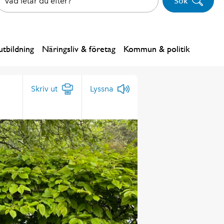
Sök
tbildning
Näringsliv & företag
Kommun & politik
Skriv ut
Lyssna