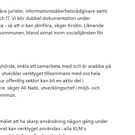
våra jurister, informationssäkerhetsrådgivare samt
och IT. Vi kör dubbel dokumentation under
 – så att vi kan jämföra, säger Kristin. Liknande
 av kommunen, bland annat inom socialtjänsten för
r lyhörda, enkla att samarbeta med och är snabba på
de utvecklar verktyget tillsammans med oss hela
r offentlig sektor kan bli en aktiv del i
re. säger Ali Nabi, utvecklingschef i miljö- och
kommun.
ed målet att ha skarp användning någon gång under
rat kan verktyget användas i alla KLM:s