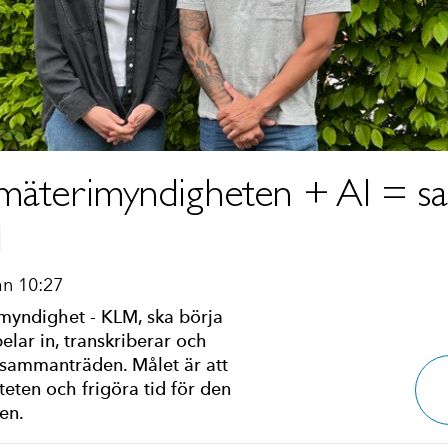
äterimyndigheten + AI = sant
d
an 10:27
yndighet - KLM, ska börja
lar in, transkriberar och
risammanträden. Målet är att
iteten och frigöra tid för den
en.