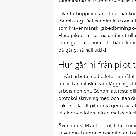
sammanträden framöver – oavsett o
– Vår förhoppning är att det här ko
för misstag. Det handlar inte om att
som kräver mänsklig bedömning och 
Flera piloter är just nu under utru
inom geodataområdet – både inom 
på gång, så håll utkik!
Hur går ni från pilot 
– I vårt arbete med piloter är målet
om vi kan minska handläggningstide
arbetsmoment. Genom att testa olika
protokollskrivning med och utan digit
säkerställa att piloterna ger result
effekter – piloten måste mätas på ett
Även om KLM är först ut, tittar ko
användas i andra verksamheter. För