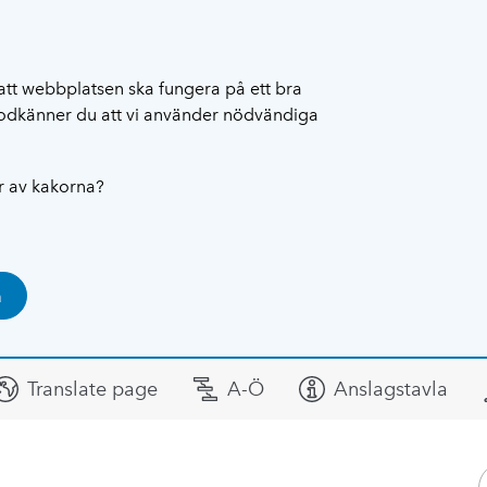
att webbplatsen ska fungera på ett bra
 godkänner du att vi använder nödvändiga
ar av kakorna?
a
Translate page
A-Ö
Anslagstavla