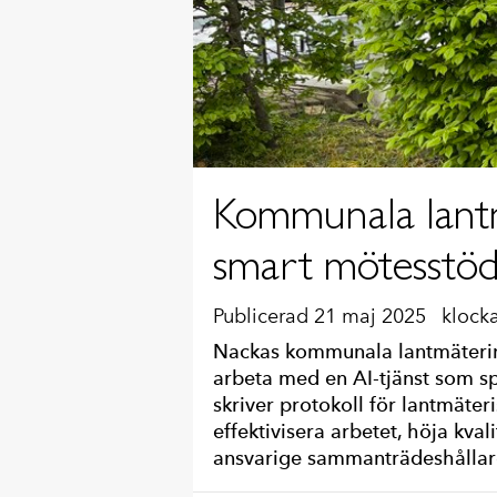
Kommunala lantm
smart mötesstö
Publicerad 21 maj 2025
klock
Nackas kommunala lantmäterim
arbeta med en AI-tjänst som spe
skriver protokoll för lantmäte
effektivisera arbetet, höja kval
ansvarige sammanträdeshållar