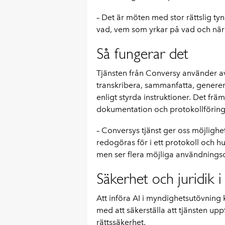
– Det är möten med stor rättslig ty
vad, vem som yrkar på vad och när et
Så fungerar det
Tjänsten från Conversy
använder av
transkribera, sammanfatta, generera
enligt styrda instruktioner. Det främ
dokumentation och protokollföring
– Conversys tjänst ger oss möjlig
redogöras för i ett protokoll och h
men ser flera möjliga användningso
Säkerhet och juridik i
Att införa AI i myndighetsutövning
med att säkerställa att tjänsten up
rättssäkerhet.