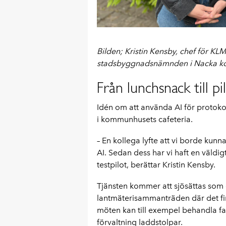
Bilden; Kristin Kensby, chef för KLM
stadsbyggnadsnämnden i Nacka 
Från lunchsnack till pi
Idén om att använda AI för protokol
i kommunhusets cafeteria.
– En kollega lyfte att vi borde kun
AI. Sedan dess har vi haft en väldig
testpilot, berättar Kristin Kensby.
Tjänsten kommer att sjösättas som
lantmäterisammanträden där det fi
möten kan till exempel behandla f
förvaltning laddstolpar.