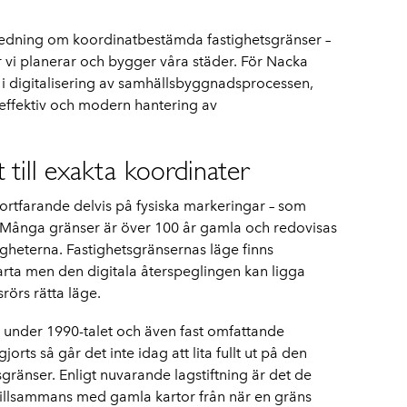
utredning om koordinatbestämda fastighetsgränser –
r vi planerar och bygger våra städer. För Nacka
 digitalisering av samhällsbyggnadsprocessen,
 effektiv och modern hantering av
 till exakta koordinater
ortfarande delvis på fysiska markeringar – som
r. Många gränser är över 100 år gamla och redovisas
gheterna. Fastighetsgränsernas läge finns
rkarta men den digitala återspeglingen kan ligga
rörs rätta läge.
k under 1990-talet och även fast omfattande
jorts så går det inte idag att lita fullt ut på den
sgränser. Enligt nuvarande lagstiftning är det de
tillsammans med gamla kartor från när en gräns