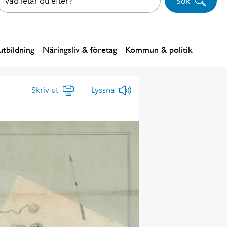
Sök
tbildning
Näringsliv & företag
Kommun & politik
Skriv ut
Lyssna