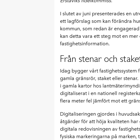
Erstaviks fideikommiss.
I slutet av juni presenterades en 
ett lagförslag som kan förändra hu
kommun, som redan är engagerad i
kan detta vara ett steg mot en mer
fastighetsinformation.
Från stenar och staket
Idag bygger vårt fastighetssystem f
gamla gränsrör, staket eller stena
i gamla kartor hos lantmäterimyndi
digitaliserat i en nationell registe
flera meter fel jämfört mot ett gräns
Digitaliseringen gjordes i huvudsa
åtgärder för att höja kvaliteten har g
digitala redovisningen av fastighet
fysiska markeringarna på marken, 