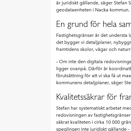
är juridiskt gällande, säger Stefan
geodataenheten i Nacka kommun.
En grund för hela sa
Fastighetsgränser är det understa
det bygger vi detaljplaner, nybyggn
framtidens skolor, vägar och naturr
– Om inte den digitala redovisning
ligger ovanpå. Därför är koordinat
förutsättning för att vi ska få ut ma
kommunens detaljplaner, säger Ste
Kvalitetssäkrar för fr
Stefan har systematiskt arbetat med 
redovisningen av fastighetsgränser
säkrat kvaliteten i cirka 10 000 grä
speglingen inte juridiskt gällande 