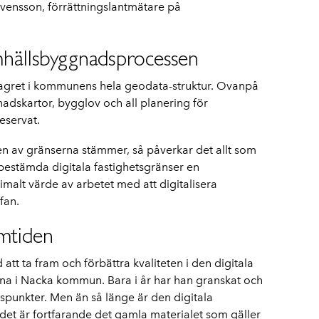
 Svensson, förrättningslantmätare på
mhällsbyggnadsprocessen
 lagret i kommunens hela geodata-struktur. Ovanpå
adskartor, bygglov och all planering för
eservat.
en av gränserna stämmer, så påverkar det allt som
bestämda digitala fastighetsgränser en
ximalt värde av arbetet med att digitalisera
fan.
amtiden
att ta fram och förbättra kvaliteten i den digitala
na i Nacka kommun. Bara i år har han granskat och
nspunkter. Men än så länge är den digitala
– det är fortfarande det gamla materialet som gäller