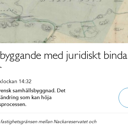
byggande med juridiskt binda
r
klockan 14:32
i svensk samhällsbyggnad. Det
rändring som kan höja
sprocessen.
r fastighetsgränsen mellan Nackareservatet och