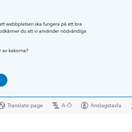
att webbplatsen ska fungera på ett bra
 godkänner du att vi använder nödvändiga
ar av kakorna?
a
Translate page
A-Ö
Anslagstavla