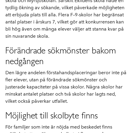
skola och Myrsjöskolan. Särskilt Eklidens skola hade en
tydlig ökning av sökande, vilket påverkade möjligheten
att erbjuda plats till alla. Flera F–9-skolor har begränsat
antal platser i årskurs 7, vilket gör att konkurrensen kan
bli hög även om många elever väljer att stanna kvar på
sin nuvarande skola.
Förändrade sökmönster bakom
nedgången
Den lägre andelen förstahandsplaceringar beror inte på
fler elever, utan på förändrade sökmönster och
justerade kapaciteter på vissa skolor. Några skolor har
minskat antalet platser och två skolor har lagts ned,
vilket också påverkar utfallet.
Möjlighet till skolbyte finns
För familjer som inte är nöjda med beskedet finns