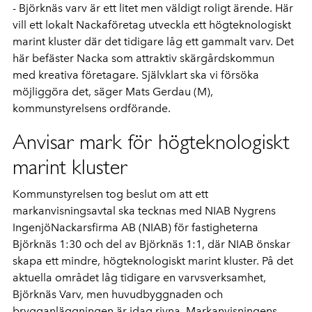
- Björknäs varv är ett litet men väldigt roligt ärende. Här
vill ett lokalt Nackaföretag utveckla ett högteknologiskt
marint kluster där det tidigare låg ett gammalt varv. Det
här befäster Nacka som attraktiv skärgårdskommun
med kreativa företagare. Självklart ska vi försöka
möjliggöra det, säger Mats Gerdau (M),
kommunstyrelsens ordförande.
Anvisar mark för högteknologiskt
marint kluster
Kommunstyrelsen tog beslut om att ett
markanvisningsavtal ska tecknas med NIAB Nygrens
IngenjöNackarsfirma AB (NIAB) för fastigheterna
Björknäs 1:30 och del av Björknäs 1:1, där NIAB önskar
skapa ett mindre, högteknologiskt marint kluster. På det
aktuella området låg tidigare en varvsverksamhet,
Björknäs Varv, men huvudbyggnaden och
brygganläggningen är idag rivna. Markanvisningens