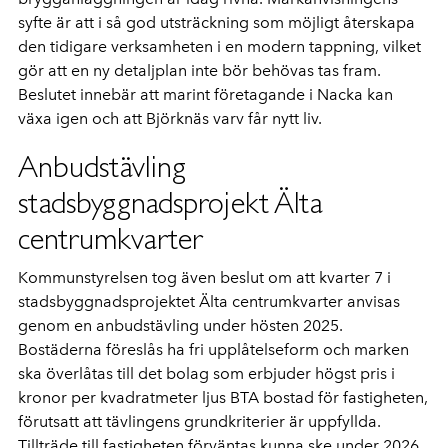
syfte är att i så god utsträckning som möjligt återskapa
den tidigare verksamheten i en modern tappning, vilket
gör att en ny detaljplan inte bör behövas tas fram.
Beslutet innebär att marint företagande i Nacka kan
växa igen och att Björknäs varv får nytt liv.
Anbudstävling
stadsbyggnadsprojekt Älta
centrumkvarter
Kommunstyrelsen tog även beslut om att kvarter 7 i
stadsbyggnadsprojektet Älta centrumkvarter anvisas
genom en anbudstävling under hösten 2025.
Bostäderna föreslås ha fri upplåtelseform och marken
ska överlåtas till det bolag som erbjuder högst pris i
kronor per kvadratmeter ljus BTA bostad för fastigheten,
förutsatt att tävlingens grundkriterier är uppfyllda.
Tillträde till fastigheten förväntas kunna ske under 2026.