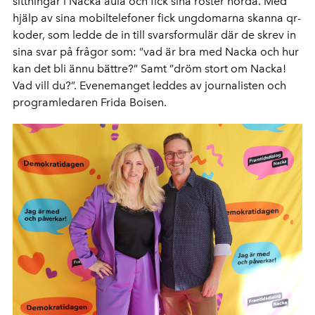
sittningar i Nacka aula och fick sina röster hörda. Med
hjälp av sina mobiltelefoner fick ungdomarna skanna qr-
koder, som ledde de in till svarsformulär där de skrev in
sina svar på frågor som: ”vad är bra med Nacka och hur
kan det bli ännu bättre?” Samt ”dröm stort om Nacka!
Vad vill du?”. Evenemanget leddes av journalisten och
programledaren Frida Boisen.