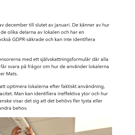
v december till slutet av januari. De känner av hur
de olika delarna av lokalen och har en
 också GDPR-säkrade och kan inte identifiera
ensorerna med ett självskattningsformulär där alla
n får svara på frågor om hur de använder lokalerna
er Mats.
tt optimera lokalerna efter faktiskt användning,
citet. Man kan identifiera ineffektiva ytor och hur
ske visar det sig att det behövs fler tysta eller
t andra behov.