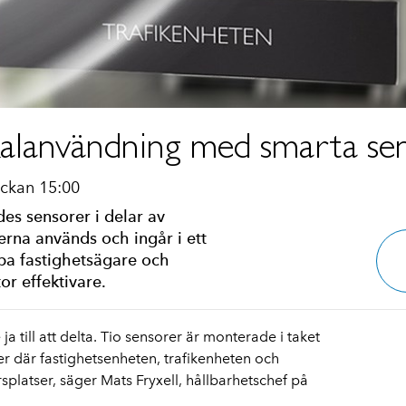
alanvändning med smarta se
ockan 15:00
es sensorer i delar av
erna används och ingår i ett
pa fastighetsägare och
or effektivare.
a till att delta. Tio sensorer är monterade i taket
r där fastighetsenheten, trafikenheten och
platser, säger Mats Fryxell, hållbarhetschef på