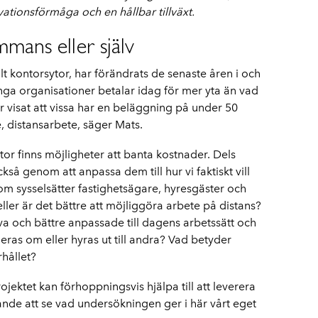
vationsförmåga och en hållbar tillväxt.
ammans eller själv
ilt kontorsytor, har förändrats de senaste åren i och
nga organisationer betalar idag för mer yta än vad
visat att vissa har en beläggning på under 50
e, distansarbete, säger Mats.
tor finns möjligheter att banta kostnader. Dels
å genom att anpassa dem till hur vi faktiskt vill
som sysselsätter fastighetsägare, hyresgäster och
 eller är det bättre att möjliggöra arbete på distans?
va och bättre anpassade till dagens arbetssätt och
ras om eller hyras ut till andra? Vad betyder
hållet?
jektet kan förhoppningsvis hjälpa till att leverera
ande att se vad undersökningen ger i här vårt eget