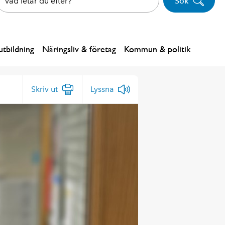
Sök
tbildning
Näringsliv & företag
Kommun & politik
Skriv ut
Lyssna