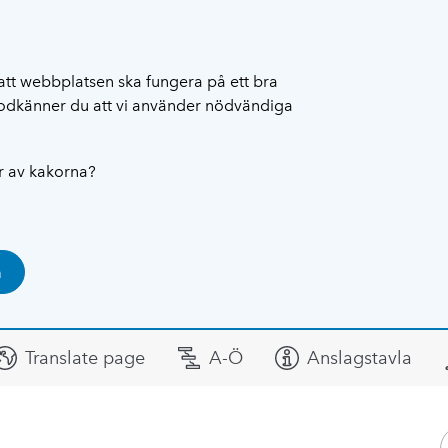
att webbplatsen ska fungera på ett bra
 godkänner du att vi använder nödvändiga
ar av kakorna?
a
Translate page
A-Ö
Anslagstavla