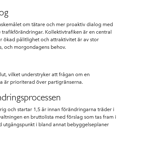
log
nskemålet om tätare och mer proaktiv dialog med
afikförändringar. Kollektivtrafiken är en central
 ökad pålitlighet och attraktivitet är av stor
ns, och morgondagens behov.
ut, vilket understryker att frågan om en
a är prioriterad över partigränserna.
ndringsprocessen
ig och startar 1,5 år innan förändringarna träder i
rvaltningen en bruttolista med förslag som tas fram i
d utgångspunkt i bland annat bebyggelseplaner