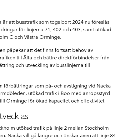
 är att busstrafik som togs bort 2024 nu föreslås
ndringar för linjerna 71, 402 och 403, samt utökad
kholm C och Västra Orminge.
påpekar att det finns fortsatt behov av
afiken till Älta och bättre direktförbindelser från
tring och utveckling av busslinjerna till
 förbättringar som på- och avstigning vid Nacka
Värmdöleden, utökad trafik i Boo med anropsstyrd
ill Orminge för ökad kapacitet och effektivitet.
tvecklas
ckholm utökad trafik på linje 2 mellan Stockholm
Nacka vill gå längre och önskar även att linje 84