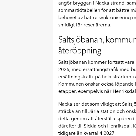
angör bryggan i Nacka strand, samt
sommartidtabellen för att bättre 
behovet av bättre synkronisering me
smidigt för resenärerna.
Saltsjöbanan, kommun
återöppning
Saltsjöbanan kommer fortsatt vara 
2026, med ersättningstrafik med bus
ersättningstrafik på hela sträckan kv
Kommunen önskar också löpande i
etapper, exempelvis när Henriksdals
Nacka ser det som viktigt att Salts
sträcka än till Järla station och ön
detta genom att återställa spåren i e
därefter till Sickla och Henriksda
tidigare än kvartal 4 2027.