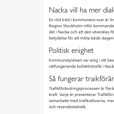
Nacka vill ha mer dia
En röd tråd i kommunens svar är ö
Region Stockholm inför kommande tr
del i Nacka och att den utvecklas för
betydelse för att möta både dage
Politisk enighet
Kommunstyrelsen var enig i sitt besl
välfungerande kollektivtrafik i Nack
Så fungerar traikförä
Trafikförändringsprocessen är flerår
kraft. Varje år presenterar Trafikfö
samarbete med trafikutövarna, me
och resandestatistik.