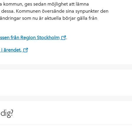
a kommun, ges sedan möjlighet att lämna
på dessa. Kommunen översände sina synpunkter den
örändringar som nu är aktuella börjar gälla från
issen från Region Stockholm
.
 i ärendet.
dig?