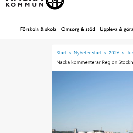
Förskola & skola
Omsorg & stöd
Uppleva & gör
Start
Nyheter start
2026
Jun
Nacka kommenterar Region Stockholm