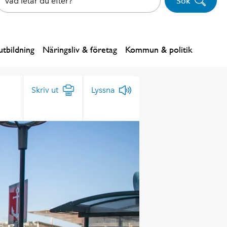
Sök
tbildning
Näringsliv & företag
Kommun & politik
Skriv ut
Lyssna