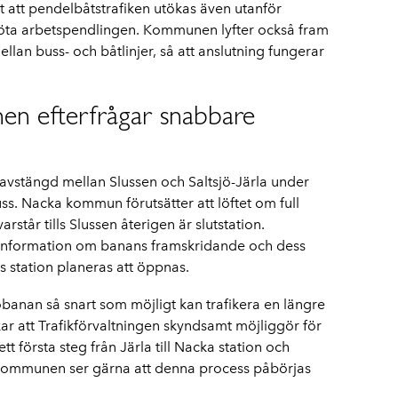
 att pendelbåtstrafiken utökas även utanför
möta arbetspendlingen. Kommunen lyfter också fram
llan buss- och båtlinjer, så att anslutning fungerar
en efterfrågar snabbare
avstängd mellan Slussen och Saltsjö-Järla under
s. Nacka kommun förutsätter att löftet om full
arstår tills Slussen återigen är slutstation.
nformation om banans framskridande och dess
 station planeras att öppnas.
jöbanan så snart som möjligt kan trafikera en längre
skar att Trafikförvaltningen skyndsamt möjliggör för
tt första steg från Järla till Nacka station och
l. Kommunen ser gärna att denna process påbörjas