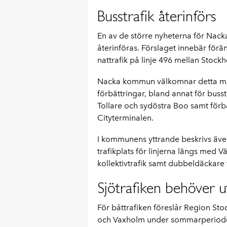
Busstrafik återinförs
En av de större nyheterna för Nacka
återinföras. Förslaget innebär förä
nattrafik på linje 496 mellan Stoc
Nacka kommun välkomnar detta men 
förbättringar, bland annat för busstr
Tollare och sydöstra Boo samt förbät
Cityterminalen.
I kommunens yttrande beskrivs även
trafikplats för linjerna längs med 
kollektivtrafik samt dubbeldäckare t
Sjötrafiken behöver u
För båttrafiken föreslår Region Sto
och Vaxholm under sommarperioden. 