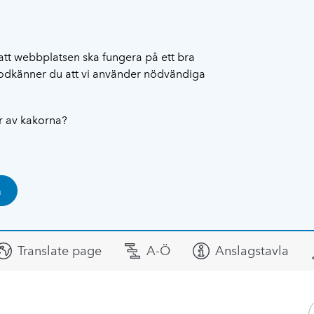
att webbplatsen ska fungera på ett bra
 godkänner du att vi använder nödvändiga
ar av kakorna?
a
Translate page
A-Ö
Anslagstavla