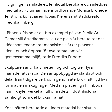
Invigningen samlade ett femtiotal besökare och inleddes
med tal av kulturnämndens ordförande Monica Brohede
Tellström, konstnären Tobias Kiefer samt stadskreatör
Fredrika Friberg.
– Phoenix Rising är ett bra exempel på vad Public Art
Games vill åstadkomma – att ge plats åt berättelser och
idéer som engagerar människor, stärker platsens
identitet och öppnar för nya samtal om vår
gemensamma miljö, sade Fredrika Friberg.
Skulpturen är cirka 8 meter hög och tog tre - fyra
månader att skapa. Den är uppbyggd av stålskrot och
delar från tidigare verk som genom återbruk fått nytt liv i
form av en mäktig fågel. Med sin placering i Finnboda
hamn knyter verket an till områdets industrihistoria
samtidigt som det blickar framåt.
Konstnären berättade att inget material har skurits