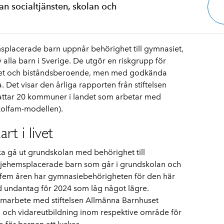
n socialtjänsten, skolan och
msplacerade barn uppnår behörighet till gymnasiet,
alla barn i Sverige. De utgör en riskgrupp för
litet och biståndsberoende, men med godkända
. Det visar den årliga rapporten från stiftelsen
ttar 20 kommuner i landet som arbetar med
Skolfam-modellen).
rt i livet
a gå ut grundskolan med behörighet till
ljehemsplacerade barn som går i grundskolan och
 fem åren har gymnasiebehörigheten för den här
 undantag för 2024 som låg något lägre.
arbete med stiftelsen Allmänna Barnhuset
en och vidareutbildning inom respektive område för