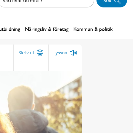
Sök
tbildning
Näringsliv & företag
Kommun & politik
Skriv ut
Lyssna