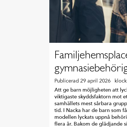
Familjehemsplac
gymnasiebehöri
Publicerad 29 april 2026
klock
Att ge barn möjligheten att lyck
viktigaste skyddsfaktorn mot ett
samhällets mest sårbara grupper
tid. I Nacka har de barn som få
modellen lyckats uppnå behöri
flera år. Bakom de glädjande si