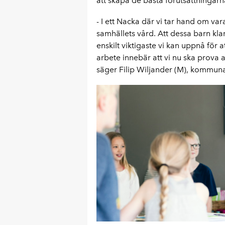
att skapa de bästa förutsättningarna
- I ett Nacka där vi tar hand om vara
samhällets vård. Att dessa barn kla
enskilt viktigaste vi kan uppnå för at
arbete innebär att vi nu ska prova 
säger Filip Wiljander (M), kommun