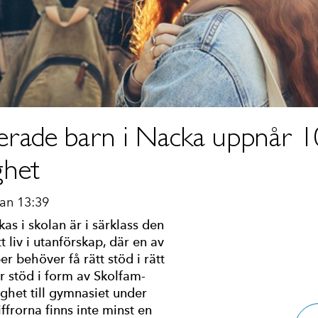
erade barn i Nacka uppnår 1
ghet
an 13:39
as i skolan är i särklass den
 liv i utanförskap, där en av
 behöver få rätt stöd i rätt
r stöd i form av Skolfam-
ghet till gymnasiet under
ffrorna finns inte minst en