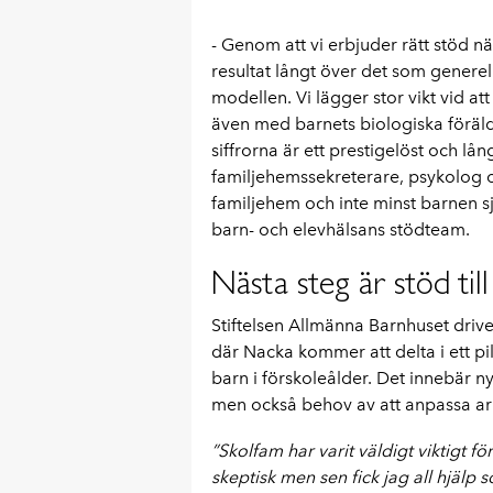
- Genom att vi erbjuder rätt stöd 
resultat långt över det som genere
modellen. Vi lägger stor vikt vid a
även med barnets biologiska föräldra
siffrorna är ett prestigelöst och l
familjehemssekreterare, psykolog 
familjehem och inte minst barnen s
barn- och elevhälsans stödteam.
Nästa steg är stöd til
Stiftelsen Allmänna Barnhuset driv
där Nacka kommer att delta i ett pil
barn i förskoleålder. Det innebär 
men också behov av att anpassa arb
”Skolfam har varit väldigt viktigt f
skeptisk men sen fick jag all hjälp s