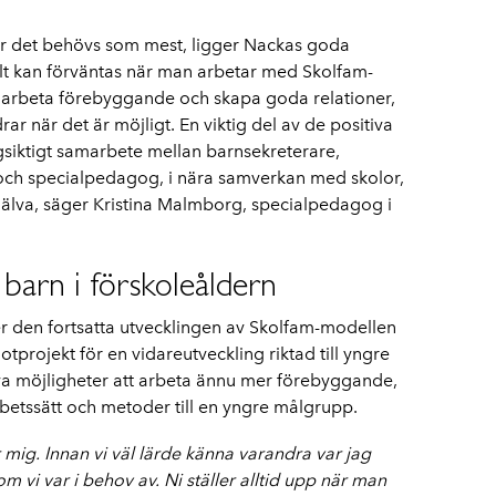
när det behövs som mest, ligger Nackas goda
llt kan förväntas när man arbetar med Skolfam-
tt arbeta förebyggande och skapa goda relationer,
r när det är möjligt. En viktig del av de positiva
ångsiktigt samarbete mellan barnsekreterare,
och specialpedagog, i nära samverkan med skolor,
jälva, säger Kristina Malmborg, specialpedagog i
l barn i förskoleåldern
er den fortsatta utvecklingen av Skolfam-modellen
otprojekt för en vidareutveckling riktad till yngre
nya möjligheter att arbeta ännu mer förebyggande,
etssätt och metoder till en yngre målgrupp.
ör mig. Innan vi väl lärde känna varandra var jag
om vi var i behov av. Ni ställer alltid upp när man