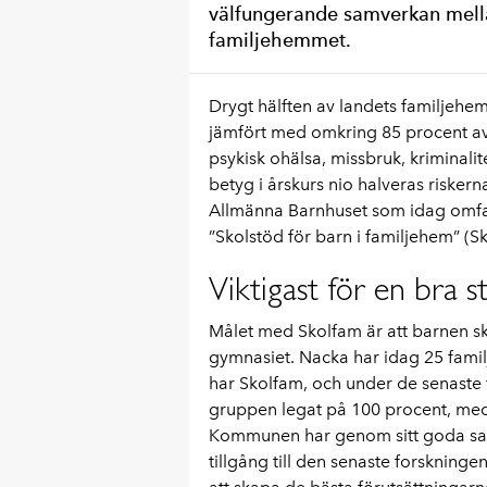
välfungerande samverkan mella
familjehemmet.
Drygt hälften av landets familjehe
jämfört med omkring 85 procent av 
psykisk ohälsa, missbruk, krimina
betyg i årskurs nio halveras riskerna
Allmänna Barnhuset som idag omfa
”Skolstöd för barn i familjehem” (
Viktigast för en bra sta
Målet med Skolfam är att barnen sk
gymnasiet. Nacka har idag 25 fami
har Skolfam, och under de senaste
gruppen legat på 100 procent, med
Kommunen har genom sitt goda sam
tillgång till den senaste forskning