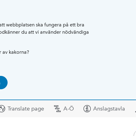
att webbplatsen ska fungera på ett bra
 godkänner du att vi använder nödvändiga
ar av kakorna?
a
Translate page
A-Ö
Anslagstavla