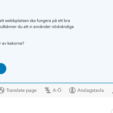
att webbplatsen ska fungera på ett bra
 godkänner du att vi använder nödvändiga
ar av kakorna?
a
Translate page
A-Ö
Anslagstavla