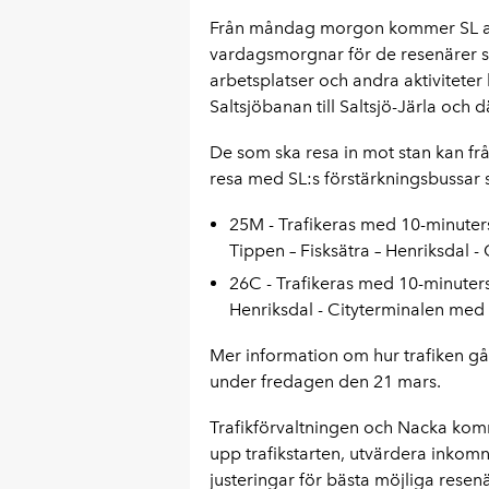
Från måndag morgon kommer SL att 
vardagsmorgnar för de resenärer som 
arbetsplatser och andra aktivitete
Saltsjöbanan till Saltsjö-Järla och d
De som ska resa in mot stan kan 
resa med SL:s förstärkningsbussar s
25M - Trafikeras med 10-minuter
Tippen – Fisksätra – Henriksdal -
26C - Trafikeras med 10-minuter
Henriksdal - Cityterminalen med a
Mer information om hur trafiken går
under fredagen den 21 mars.
Trafikförvaltningen och Nacka kommu
upp trafikstarten, utvärdera inkom
justeringar för bästa möjliga resen