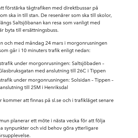
förstärka tågtrafiken med direktbussar på
ska in till stan. De resenärer som ska till skolor,
r längs Saltsjöbanan kan resa som vanligt med
är byta till ersättningsbuss.
från och med måndag 24 mars i morgonrusningen
om går i 10 minuters trafik enligt nedan:
strafik under morgonrusningen: Saltsjöbaden –
 Glasbruksgatan med anslutning till 26C i Tippen
strafik under morgonrusningen: Solsidan – Tippen –
nslutning till 25M i Henriksdal
 kommer att finnas på sl.se och i trafikläget senare
n planerar ett möte i nästa vecka för att följa
na synpunkter och vid behov göra ytterligare
ärsupplevelse.