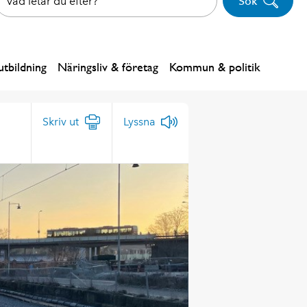
Sök
tbildning
Näringsliv & företag
Kommun & politik
Skriv ut
Lyssna