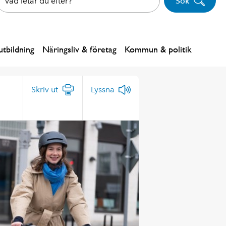
Sök
tbildning
Näringsliv & företag
Kommun & politik
Skriv ut
Lyssna