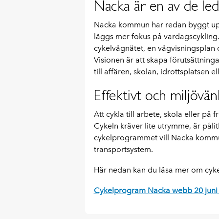
Nacka är en av de l
Nacka kommun har redan byggt upp 
läggs mer fokus på vardagscykling.
cykelvägnätet, en vägvisningsplan 
Visionen är att skapa förutsättninga
till affären, skolan, idrottsplatsen 
Effektivt och miljövänl
Att cykla till arbete, skola eller på f
Cykeln kräver lite utrymme, är pålit
cykelprogrammet vill Nacka kommun 
transportsystem.
Här nedan kan du läsa mer om cy
Cykelprogram Nacka webb 20 juni 