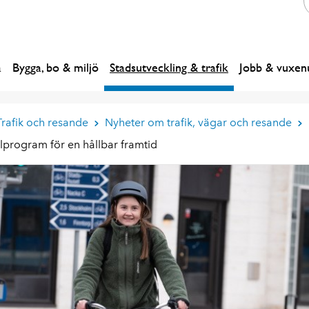
a
Bygga, bo & miljö
Stadsutveckling & trafik
Jobb & vuxenu
Trafik och resande
Nyheter om trafik, vägar och resande
lprogram för en hållbar framtid