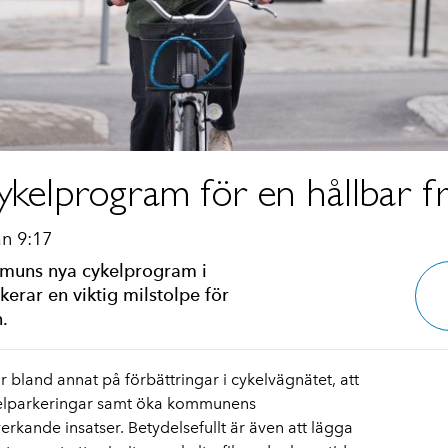
ykelprogram för en hållbar f
n 9:17
muns nya cykelprogram i
erar en viktig milstolpe för
.
bland annat på förbättringar i cykelvägnätet, att
kelparkeringar samt öka kommunens
ande insatser. Betydelsefullt är även att lägga