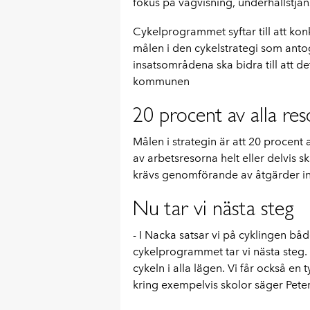
fokus på vägvisning, underhållstjäns
Cykelprogrammet syftar till att ko
målen i den cykelstrategi som ant
insatsområdena ska bidra till att det
kommunen
20 procent av alla re
Målen i strategin är att 20 procent 
av arbetsresorna helt eller delvis s
krävs genomförande av åtgärder in
Nu tar vi nästa steg
- I Nacka satsar vi på cyklingen bå
cykelprogrammet tar vi nästa steg.
cykeln i alla lägen. Vi får också en 
kring exempelvis skolor säger Pete