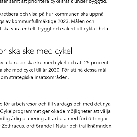
ter samt att prioritera cykeltrafik under byggtid.
nkretisera och visa på hur kommunen ska uppnå
ogs av kommunfullmäktige 2023. Målen och
 ska vara enkelt, tryggt och säkert att cykla i hela
sor ska ske med cykel
av alla resor ska ske med cykel och att 25 procent
ka ske med cykel till år 2030. För att nå dessa mål
om strategiska insatsområden.
de för arbetsresor och till vardags och med det nya
 Cykelprogrammet ger ökade möjligheter att välja
tydlig årlig planering att arbeta med förbättringar
r Zethraeus, ordförande i Natur och trafiknämnden.