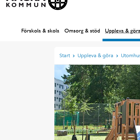
Förskola & skola
Omsorg & stöd
Uppleva & gör
Start
Uppleva & göra
Utomhu