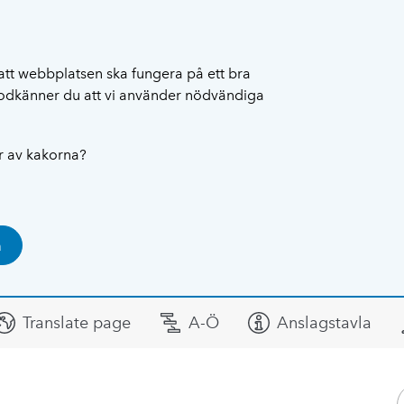
att webbplatsen ska fungera på ett bra
 godkänner du att vi använder nödvändiga
ar av kakorna?
a
Translate page
A-Ö
Anslagstavla