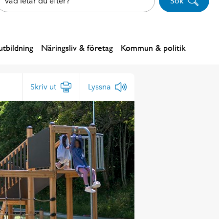
Sök
tbildning
Näringsliv & företag
Kommun & politik
Skriv ut
Lyssna