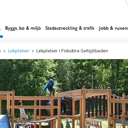
a
Bygga, bo & miljö
Stadsutveckling & trafik
Jobb & vuxenu
s
Lekplatser
Lekplatser i Fisksätra-Saltsjöbaden