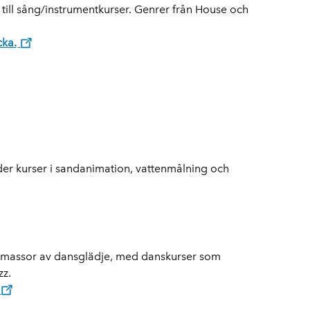
ill sång/instrumentkurser. Genrer från House och
cka.
der kurser i sandanimation, vattenmålning och
 massor av dansglädje, med danskurser som
zz.