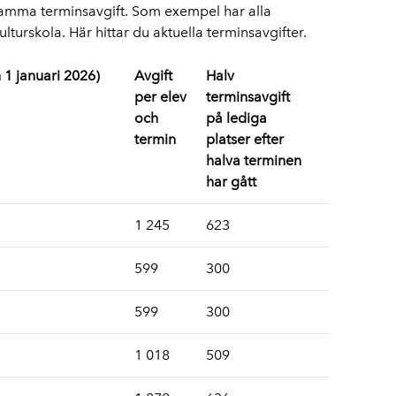
amma terminsavgift. Som exempel har alla
ulturskola.
Här hittar du aktuella terminsavgifter.
n 1 januari 2026)
Avgift
Halv
per elev
terminsavgift
och
på lediga
termin
platser efter
halva terminen
har gått
1 245
623
599
300
599
300
1 018
509