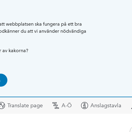
att webbplatsen ska fungera på ett bra
 godkänner du att vi använder nödvändiga
ar av kakorna?
a
Translate page
A-Ö
Anslagstavla