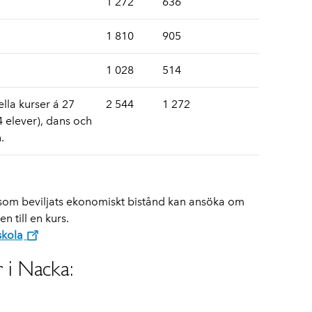
1 272
636
1 810
905
1 028
514
lla kurser á 27
2 544
1 272
 elever), dans och
.
 som beviljats ekonomiskt bistånd kan ansöka om
n till en kurs.
skola
 i Nacka: