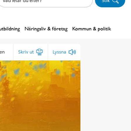
Sök
tbildning
Näringsliv & företag
Kommun & politik
ren
Skriv ut
Lyssna