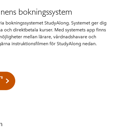
nens bokningssystem
 via bokningssystemet StudyAlong. S
ystemet ger dig
ka och direktbetala kurser. Med systemets app finns
jligheter mellan lärare, vårdnadshavare och
 gärna instruktionsfilmen för StudyAlong nedan.
rs
m