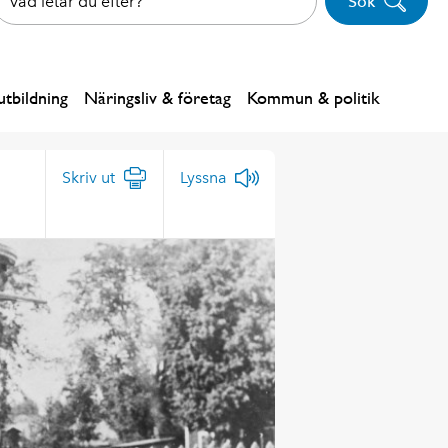
Sök
tbildning
Näringsliv & företag
Kommun & politik
Skriv ut
Lyssna