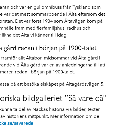
 faran och var en gul omnibuss från Tyskland som
ge var det mest sommarboende i Älta eftersom det
orstan. Det var först 1934 som Ältavägen kom på
samhälle fram med flerfamiljshus, radhus och
ikna det Älta vi känner till idag.
 gård redan i början på 1900-talet
framför allt Ältabor, midsommar vid Älta gård i
nde vid Älta gård var en av anledningarna till att
maren redan i början på 1900-talet.
assa på att besöka elskåpet på Ältagårdsvägen 5.
oriska bildgalleriet ”Så vare då”
unna ta del av Nackas historia via bilder, texter
av historiens mittpunkt. Mer information om de
ka.se/savareda