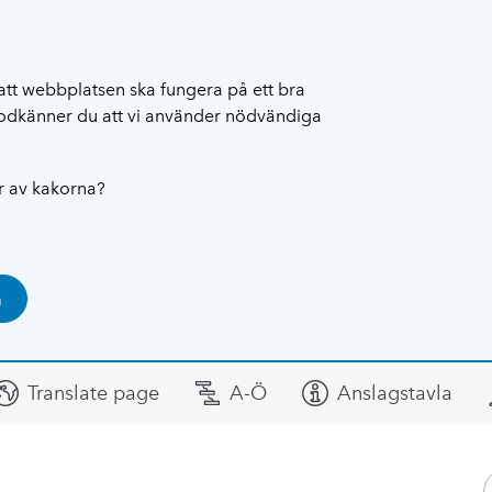
att webbplatsen ska fungera på ett bra
 godkänner du att vi använder nödvändiga
ar av kakorna?
a
Translate page
A-Ö
Anslagstavla