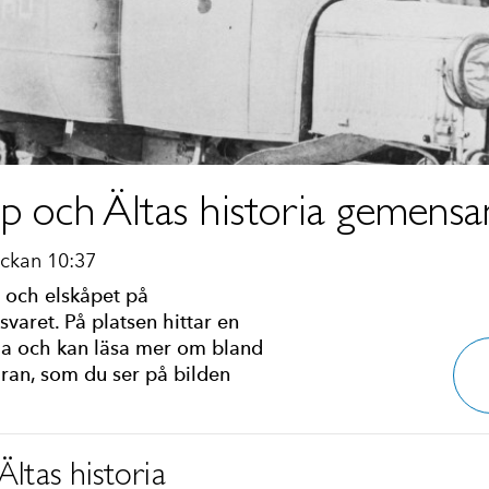
åp och Ältas historia gemens
ockan 10:37
 och elskåpet på
varet. På platsen hittar en
ria och kan läsa mer om bland
aran, som du ser på bilden
ltas historia