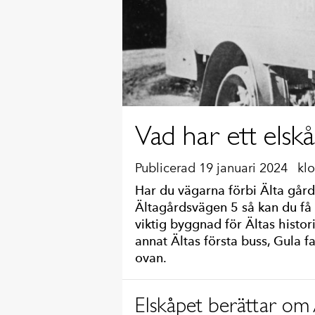
Vad har ett elsk
Publicerad 19 januari 2024
kl
Har du vägarna förbi Älta gård
Ältagårdsvägen 5 så kan du få s
viktig byggnad för Ältas histo
annat Ältas första buss, Gula f
ovan.
Elskåpet berättar om Ä