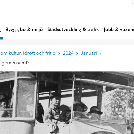
a
Bygga, bo & miljö
Stadsutveckling & trafik
Jobb & vuxenu
om kultur, idrott och fritid
2024
Januari
ria gemensamt?