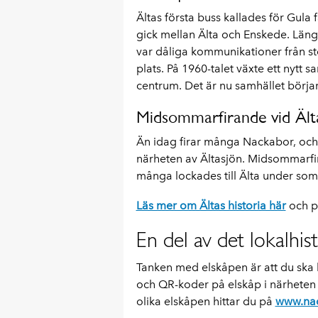
Ältas första buss kallades för Gula
gick mellan Älta och Enskede. Län
var dåliga kommunikationer från st
plats. På 1960-talet växte ett nytt 
centrum. Det är nu samhället börjar l
Midsommarfirande vid Älta
Än idag firar många Nackabor, och 
närheten av Ältasjön. Midsommarfira
många lockades till Älta under som
Läs mer om Ältas historia här
och p
En del av det lokalhist
Tanken med elskåpen är att du ska k
och QR-koder på elskåp i närheten 
olika elskåpen hittar du på
www.nac