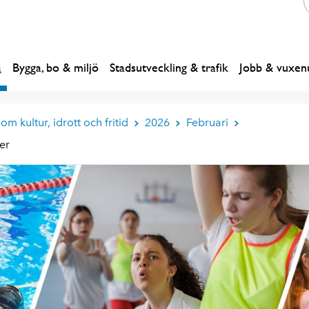
a
Bygga, bo & miljö
Stadsutveckling & trafik
Jobb & vuxenu
om kultur, idrott och fritid
2026
Februari
er