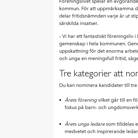
Föreningslivet spelar en avgörande
kommun. För att uppmärksamma de
delar fritidsnämnden varje år ut sti
särskilda insatser.
– Vi har ett fantastiskt föreningsliv
gemenskap i hela kommunen. Genom a
uppskattning för det enorma arbete s
och unga en meningsfull fritid, säge
Tre kategorier att no
Du kan nominera kandidater till tre
Årets förening
vilket går till en 
fokus på barn- och ungdomsver
Årets unga ledare
som tilldelas e
medvetet och inspirerande ledar