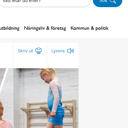
Sök
tbildning
Näringsliv & företag
Kommun & politik
Skriv ut
Lyssna