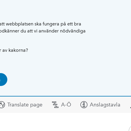
att webbplatsen ska fungera på ett bra
 godkänner du att vi använder nödvändiga
ar av kakorna?
a
Translate page
A-Ö
Anslagstavla