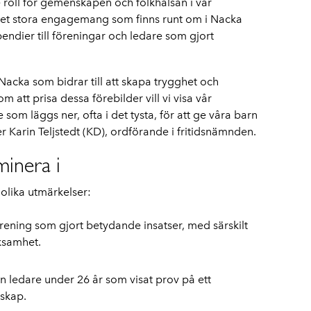
 roll för gemenskapen och folkhälsan i vår
t stora engagemang som finns runt om i Nacka
pendier till föreningar och ledare som gjort
 i Nacka som bidrar till att skapa trygghet och
tt prisa dessa förebilder vill vi visa vår
om läggs ner, ofta i det tysta, för att ge våra barn
r Karin Teljstedt (KD), ordförande i fritidsnämnden.
minera i
 olika utmärkelser:
förening som gjort betydande insatser, med särskilt
ksamhet.
n ledare under 26 år som visat prov på ett
skap.