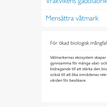
Vrakvikens gäddfabri
Mensättra våtmark
För ökad biologisk mångfa
Våtmarkernas ekosystem skapar 
gynnsamma för många växt- och dj
bidragande till att stärka den b
också till att öka områdenas re
värden för besökare.