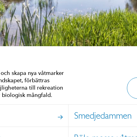
a och skapa nya våtmarker
ndskapet, förbättras
ligheterna till rekreation
r biologisk mångfald.
Smedjedammen