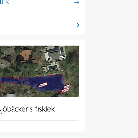
ark
k
jöbäckens fisklek