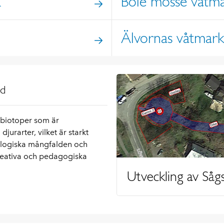
k
Böle mosse våtm
Älvornas våtmar
ld
biotoper som är
urarter, vilket är starkt
iologiska mångfalden och
kreativa och pedagogiska
Utveckling av Sågs