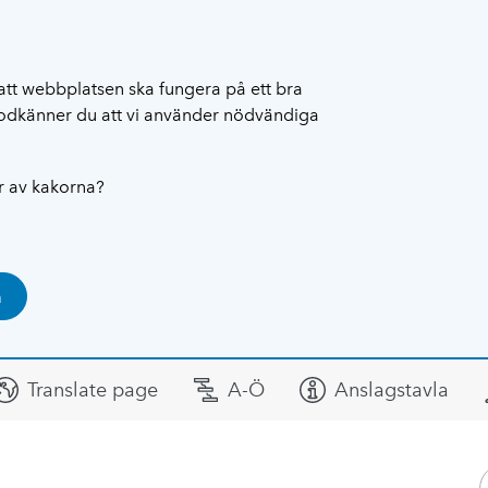
att webbplatsen ska fungera på ett bra
 godkänner du att vi använder nödvändiga
ar av kakorna?
a
Translate page
A-Ö
Anslagstavla