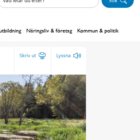
Sök
tbildning
Näringsliv & företag
Kommun & politik
Skriv ut
Lyssna