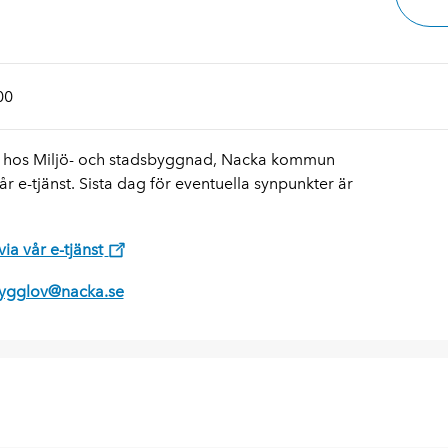
00
ns hos Miljö- och stadsbyggnad, Nacka kommun
r e-tjänst. Sista dag för eventuella synpunkter är
via vår e-tjänst
 bygglov@nacka.se