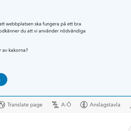
att webbplatsen ska fungera på ett bra
 godkänner du att vi använder nödvändiga
ar av kakorna?
a
Translate page
A-Ö
Anslagstavla