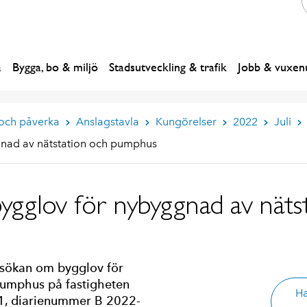
a
Bygga, bo & miljö
Stadsutveckling & trafik
Jobb & vuxenu
 och påverka
Anslagstavla
Kungörelser
2022
Juli
nad av nätstation och pumphus
ygglov för nybyggnad av näts
ökan om bygglov för
pumphus på fastigheten
Ha
1, diarienummer B 2022-