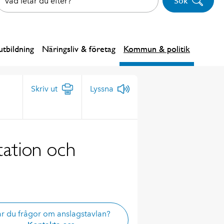
Sök
tbildning
Näringsliv & företag
Kommun & politik
Skriv ut
Lyssna
tation och
r du frågor om anslagstavlan?