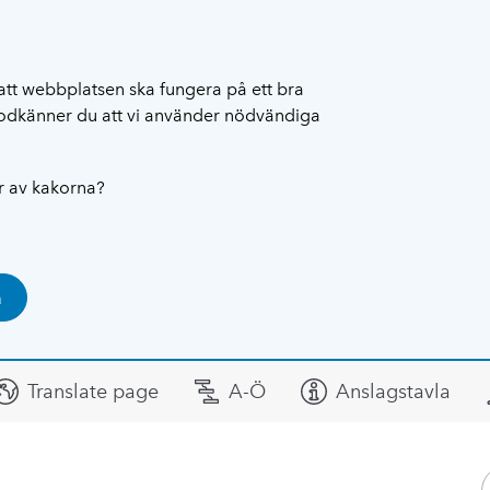
att webbplatsen ska fungera på ett bra
 godkänner du att vi använder nödvändiga
ar av kakorna?
a
Translate page
A-Ö
Anslagstavla