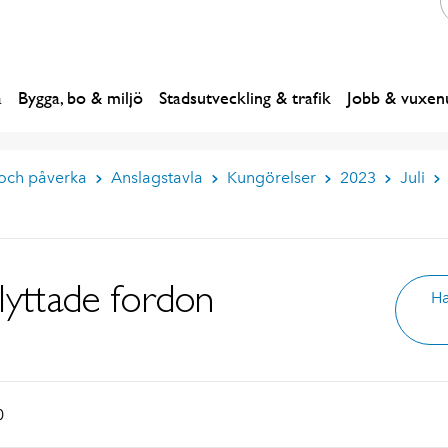
a
Bygga, bo & miljö
Stadsutveckling & trafik
Jobb & vuxenu
 och påverka
Anslagstavla
Kungörelser
2023
Juli
lyttade fordon
Ha
0