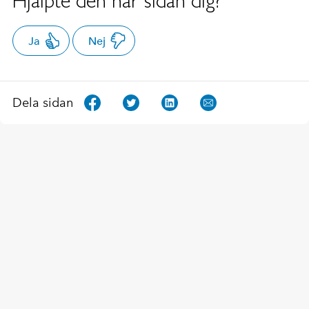
Hjälpte den här sidan dig?
Ja
Nej
Dela sidan