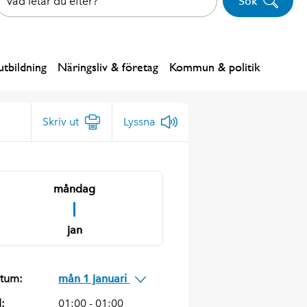
Sök
tbildning
Näringsliv & företag
Kommun & politik
Skriv ut
Lyssna
måndag
1
jan
tum:
mån 1 januari
d:
01:00 - 01:00