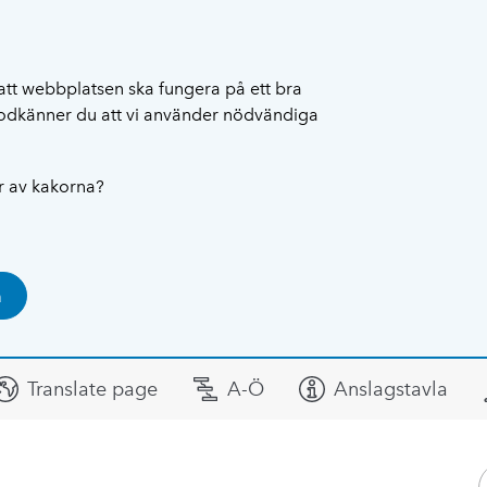
att webbplatsen ska fungera på ett bra
 godkänner du att vi använder nödvändiga
ar av kakorna?
a
Translate page
A-Ö
Anslagstavla