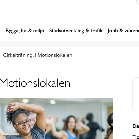
a
Bygga, bo & miljö
Stadsutveckling & trafik
Jobb & vuxenu
Cirkelträning, i Motionslokalen
i Motionslokalen
Da
Ti