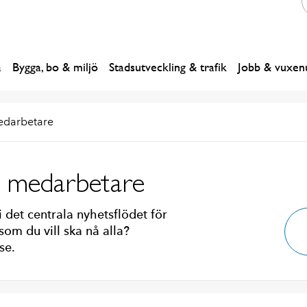
a
Bygga, bo & miljö
Stadsutveckling & trafik
Jobb & vuxenu
edarbetare
m medarbetare
i det centrala nyhetsflödet för
om du vill ska nå alla?
se.