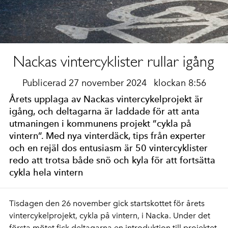
Nackas vintercyklister rullar igång
Publicerad 27 november 2024
klockan 8:56
Årets upplaga av Nackas vintercykelprojekt är
igång, och deltagarna är laddade för att anta
utmaningen i kommunens projekt ”cykla på
vintern”. Med nya vinterdäck, tips från experter
och en rejäl dos entusiasm är 50 vintercyklister
redo att trotsa både snö och kyla för att fortsätta
cykla hela vintern
Tisdagen den 26 november gick startskottet för årets
vintercykelprojekt, cykla på vintern, i Nacka. Under det
första mötet fick deltagarna en introduktion till projektet,