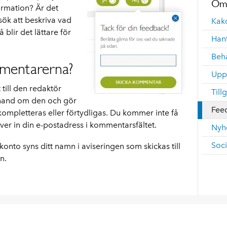
Om 
ormation? Är det
sök att beskriva vad
Kak
 blir det lättare för
Han
Beh
mentarerna?
Upp
till den redaktör
Till
 hand om den och gör
Fee
pletteras eller förtydligas. Du kommer inte få
ver in din e-postadress i kommentarsfältet.
Nyh
Soc
nto syns ditt namn i aviseringen som skickas till
n.