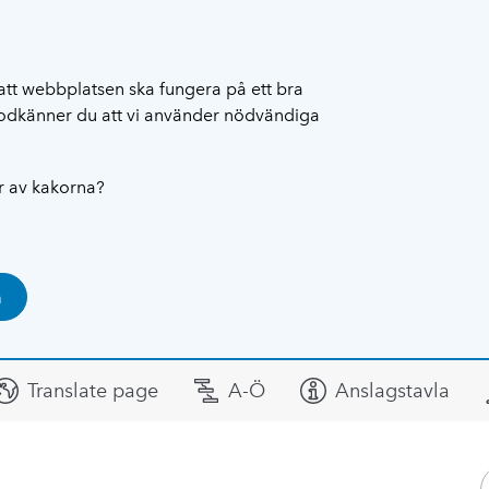
att webbplatsen ska fungera på ett bra
 godkänner du att vi använder nödvändiga
ar av kakorna?
a
Translate page
A-Ö
Anslagstavla