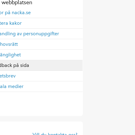
webbplatsen
or på nacka.se
tera kakor
andling av personuppgifter
hovsrätt
gänglighet
dback på sida
etsbrev
iala medier
Vill du kontakta oss?