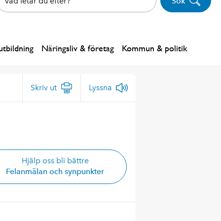
Sök
tbildning
Näringsliv & företag
Kommun & politik
Skriv ut
Lyssna
Hjälp oss bli bättre
Felanmälan och synpunkter