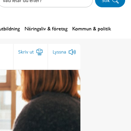
Sök
tbildning
Näringsliv & företag
Kommun & politik
Skriv ut
Lyssna