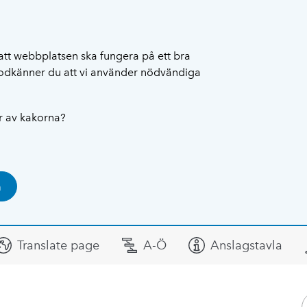
att webbplatsen ska fungera på ett bra
 godkänner du att vi använder nödvändiga
ar av kakorna?
a
Translate page
A-Ö
Anslagstavla