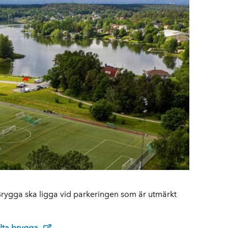
rygga ska ligga vid parkeringen som är utmärkt
lta brygga.