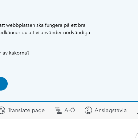
att webbplatsen ska fungera på ett bra
 godkänner du att vi använder nödvändiga
ar av kakorna?
a
Translate page
A-Ö
Anslagstavla