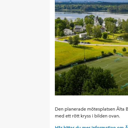
Den planerade mötesplatsen Älta B
med ett rött kryss i bilden ovan.
Här hittar du mer information om Ä