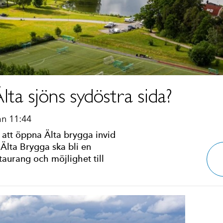
ta sjöns sydöstra sida?
an 11:44
att öppna Älta brygga invid
 Älta Brygga ska bli en
aurang och möjlighet till