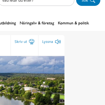
Sök
tbildning
Näringsliv & företag
Kommun & politik
Skriv ut
Lyssna