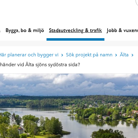
a
Bygga, bo & miljö
Stadsutveckling & trafik
Jobb & vuxenu
Här planerar och bygger vi
Sök projekt på namn
Älta
händer vid Älta sjöns sydöstra sida?