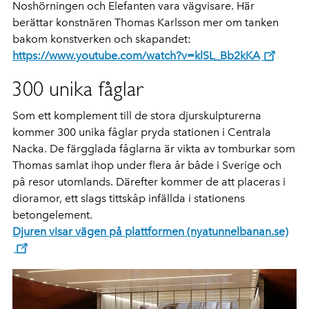
Noshörningen och Elefanten vara vägvisare. Här
berättar konstnären Thomas Karlsson mer om tanken
bakom konstverken och skapandet:
https://www.youtube.com/watch?v=klSL_Bb2kKA
300 unika fåglar
Som ett komplement till de stora djurskulpturerna
kommer 300 unika fåglar pryda stationen i Centrala
Nacka. De färgglada fåglarna är vikta av tomburkar som
Thomas samlat ihop under flera år både i Sverige och
på resor utomlands. Därefter kommer de att placeras i
dioramor, ett slags tittskåp infällda i stationens
betongelement.
Djuren visar vägen på plattformen (nyatunnelbanan.se)