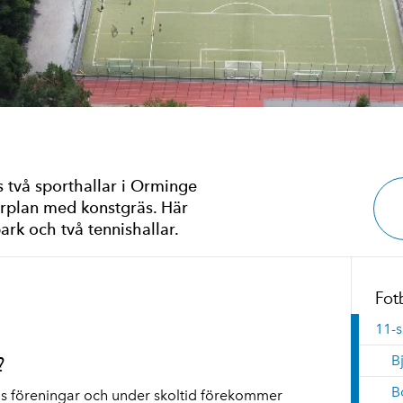
s två sporthallar i Orminge
larplan med konstgräs. Här
rk och två tennishallar.
Fot
11-s
?
B
B
s föreningar och under skoltid förekommer