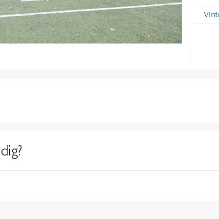
Vint
dig?