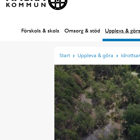
Förskola & skola
Omsorg & stöd
Uppleva & gör
Start
Uppleva & göra
Idrottsa