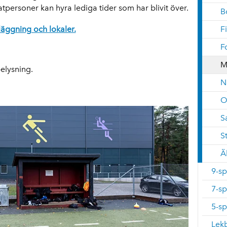
atpersoner kan hyra lediga tider som har blivit över.
B
läggning och lokaler.
F
F
M
elysning.
N
O
S
S
Ä
9-sp
7-sp
5-sp
Lekb