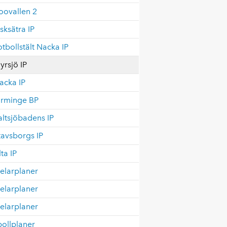
oovallen 2
isksätra IP
otbollstält Nacka IP
yrsjö IP
acka IP
rminge BP
altsjöbadens IP
tavsborgs IP
lta IP
elarplaner
elarplaner
elarplaner
ollplaner