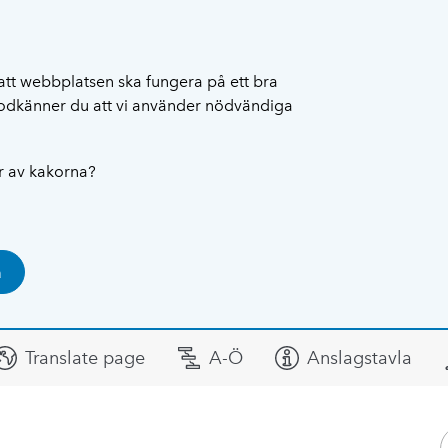
att webbplatsen ska fungera på ett bra
 godkänner du att vi använder nödvändiga
ar av kakorna?
a
Translate page
A-Ö
Anslagstavla