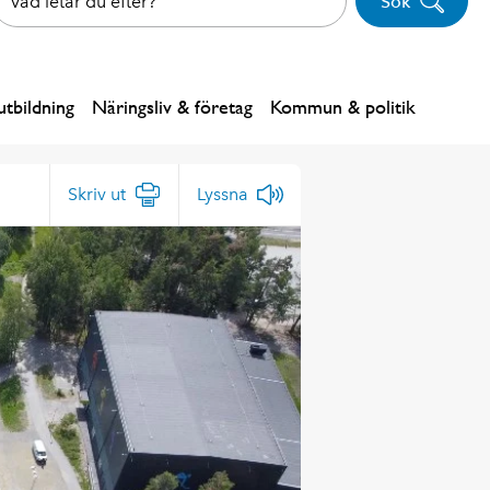
Sök
tbildning
Näringsliv & företag
Kommun & politik
Skriv ut
Lyssna