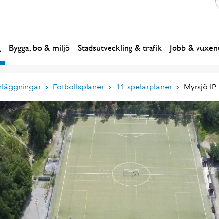
a
Bygga, bo & miljö
Stadsutveckling & trafik
Jobb & vuxenu
nläggningar
Fotbollsplaner
11-spelarplaner
Myrsjö IP