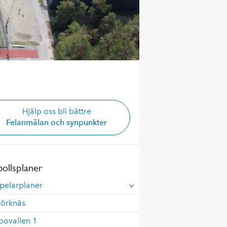
Hjälp oss bli bättre
Felanmälan och synpunkter
bollsplaner
pelarplaner
jörknäs
oovallen 1