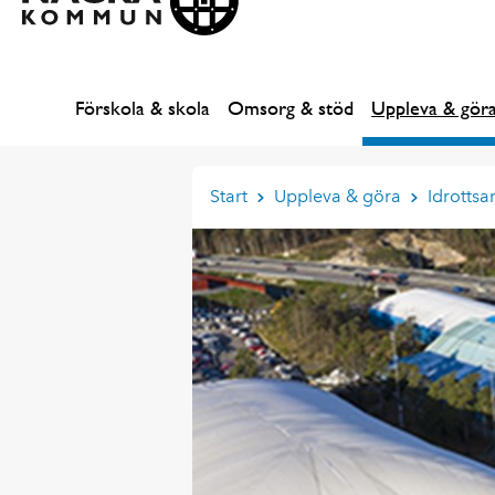
Förskola & skola
Omsorg & stöd
Uppleva & gör
Start
Uppleva & göra
Idrottsa