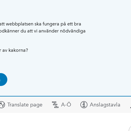
att webbplatsen ska fungera på ett bra
 godkänner du att vi använder nödvändiga
ar av kakorna?
a
Translate page
A-Ö
Anslagstavla