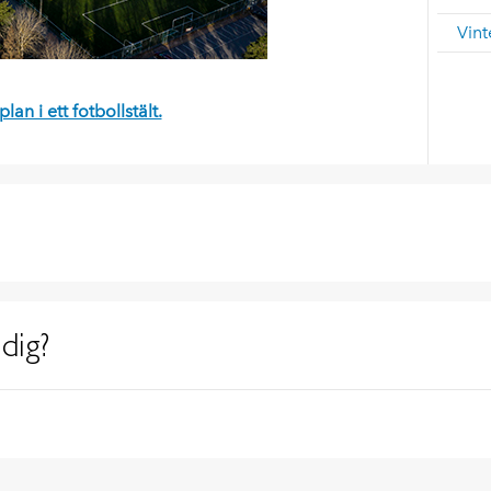
Vint
an i ett fotbollstält.
dig?