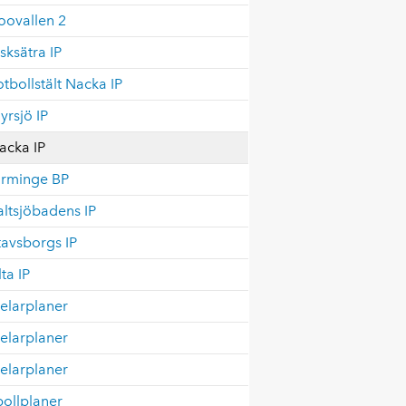
oovallen 2
isksätra IP
otbollstält Nacka IP
yrsjö IP
acka IP
rminge BP
altsjöbadens IP
tavsborgs IP
lta IP
elarplaner
elarplaner
elarplaner
ollplaner