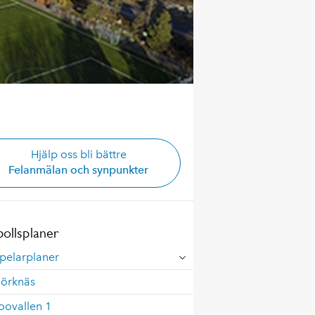
Hjälp oss bli bättre
Felanmälan och synpunkter
bollsplaner
pelarplaner
jörknäs
oovallen 1