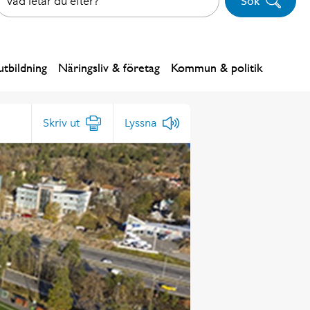
Sök
tbildning
Näringsliv & företag
Kommun & politik
Skriv ut
Lyssna