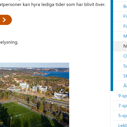
atpersoner kan hyra lediga tider som har blivit över.
B
F
F
M
elysning.
N
O
S
S
Ä
9-sp
7-sp
5-sp
Lekb