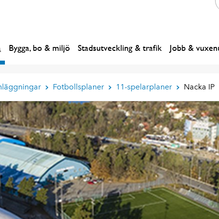
a
Bygga, bo & miljö
Stadsutveckling & trafik
Jobb & vuxenu
nläggningar
Fotbollsplaner
11-spelarplaner
Nacka IP