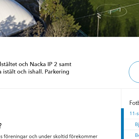
lstältet och Nacka IP 2 samt
stält och ishall. Parkering
Fot
11-s
?
B
B
s föreningar och under skoltid förekommer