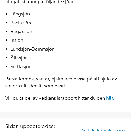
plogat isbanor på följande sjöar:
Långsjön
Bastusjön
Bagarsjön
Insjön
Lundsjön–Dammsjön
Ältasjön
Sicklasjön
Packa termos, vantar, hjälm och passa på att njuta av
vintern när den är som bäst!
Vill du ta del av veckans israpport hittar du den
här.
Sidan uppdaterades:
Vill du kontakta oss?