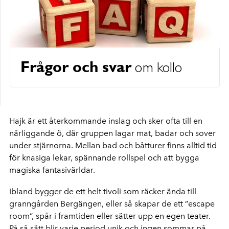
Frågor och svar
om kollo
Hajk är ett återkommande inslag och sker ofta till en
närliggande ö, där gruppen lagar mat, badar och sover
under stjärnorna. Mellan bad och båtturer finns alltid tid
för knasiga lekar, spännande rollspel och att bygga
magiska fantasivärldar.
Ibland bygger de ett helt tivoli som räcker ända till
granngården Bergängen, eller så skapar de ett ”escape
room”, spår i framtiden eller sätter upp en egen teater.
På så sätt blir varje period unik och ingen sommar på