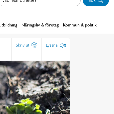
Sök
tbildning
Näringsliv & företag
Kommun & politik
Skriv ut
Lyssna