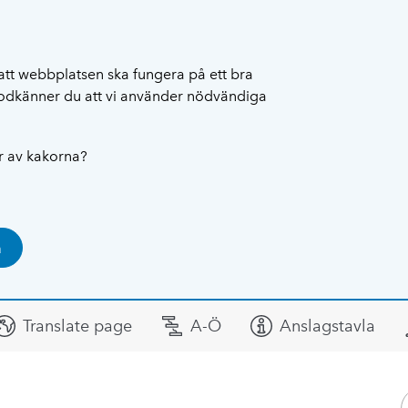
att webbplatsen ska fungera på ett bra
 godkänner du att vi använder nödvändiga
ar av kakorna?
a
Translate page
A-Ö
Anslagstavla