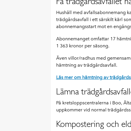
Få trädgårdsavfallet 
Hushåll med avfallsabonnemang k
trädgårdsavfall i ett särskilt kärl s
abonnemangsstart mot en engångsav
Abonnemanget omfattar 17 hämtning
1 363 kronor per säsong.
Även villor/radhus med gemensam so
hämtning av trädgårdsavfall.
Läs mer om hämtning av trädgårdsa
Lämna trädgårdsavfall
På kretsloppscentralerna i Boo, Äl
uppkommer vid normal trädgårdss
Kompostering och el