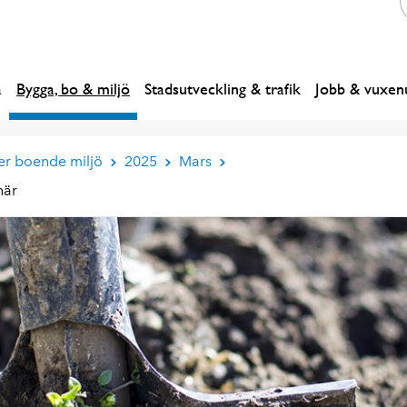
a
Bygga, bo & miljö
Stadsutveckling & trafik
Jobb & vuxenu
er boende miljö
2025
Mars
här