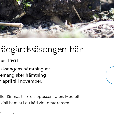
trädgårdssäsongen här
kan 10:01
 säsongens hämtning av
nnemang sker hämtning
april till november.
er lämnas till kretsloppscentralen. Med ett
all hämtat i ett kärl vid tomtgränsen.