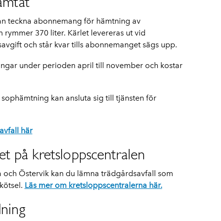
hämtat
an teckna abonnemang för hämtning av
om rymmer 370 liter. Kärlet levereras ut vid
gift och står kvar tills abonnemanget sägs upp.
ar under perioden april till november och kostar
phämtning kan ansluta sig till tjänsten för
vfall här
et på kretsloppscentralen
ta och Östervik kan du lämna trädgårdsavfall som
kötsel.
Läs mer om kretsloppscentralerna här.
dning