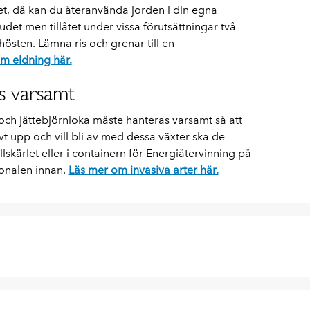
t, då kan du återanvända jorden i din egna
udet men tillåtet under vissa förutsättningar två
östen. Lämna ris och grenar till en
m eldning här.
as varsamt
och jättebjörnloka måste hanteras varsamt så att
vt upp och vill bli av med dessa växter ska de
allskärlet eller i containern för Energiåtervinning på
sonalen innan.
Läs mer om invasiva arter här.