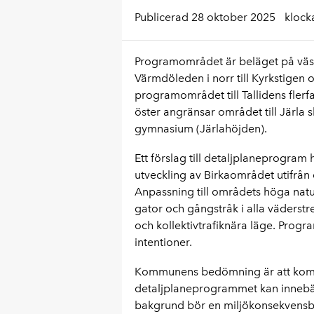
Publicerad 28 oktober 2025
klock
Programområdet är beläget på väst
Värmdöleden i norr till Kyrkstigen o
programområdet till Tallidens fler
öster angränsar området till Järla
gymnasium (Järlahöjden).
Ett förslag till detaljplaneprogram h
utveckling av Birkaområdet utifrån
Anpassning till områdets höga natu
gator och gångstråk i alla väderstre
och kollektivtrafiknära läge. Progr
intentioner.
Kommunens bedömning är att kom
detaljplaneprogrammet kan innebä
bakgrund bör en miljökonsekvensbe