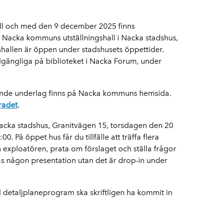
ill och med den 9 december 2025 finns
 Nacka kommuns utställningshall i Nacka stadshus,
shallen är öppen under stadshusets öppettider.
lgängliga på biblioteket i Nacka Forum, under
ande underlag finns på Nacka kommuns hemsida.
radet
.
Nacka stadshus, Granitvägen 15, torsdagen den 20
. På öppet hus får du tillfälle att träffa flera
xploatören, prata om förslaget och ställa frågor
as någon presentation utan det är drop-in under
ll detaljplaneprogram ska skriftligen ha kommit in