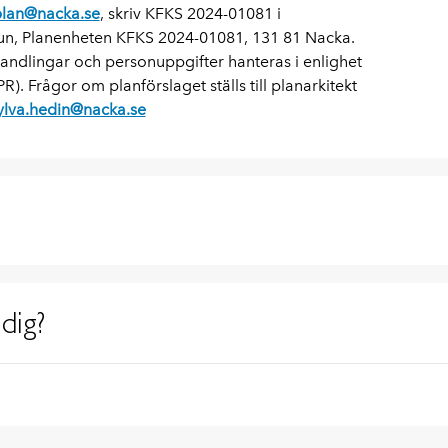
.plan@nacka.se
, skriv KFKS 2024-01081 i
un, Planenheten KFKS 2024-01081, 131 81 Nacka.
handlingar och personuppgifter hanteras i enlighet
 Frågor om planförslaget ställs till planarkitekt
ylva.hedin@nacka.se
dig?