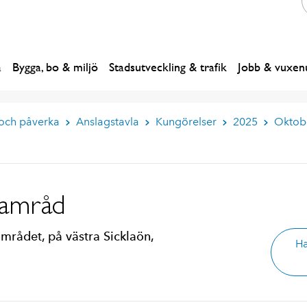
a
Bygga, bo & miljö
Stadsutveckling & trafik
Jobb & vuxenu
 och påverka
Anslagstavla
Kungörelser
2025
Oktob
samråd
mrådet, på västra Sicklaön,
Ha