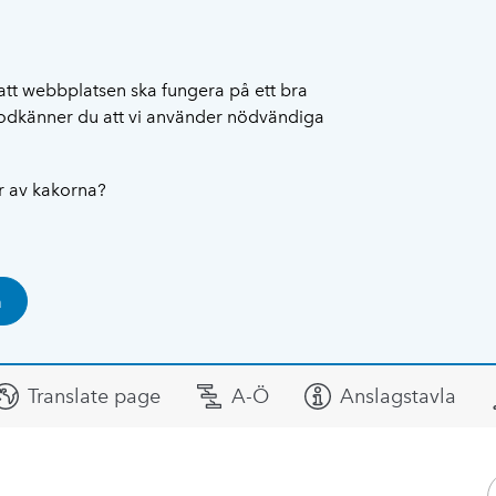
att webbplatsen ska fungera på ett bra
 godkänner du att vi använder nödvändiga
ar av kakorna?
a
Translate page
A-Ö
Anslagstavla