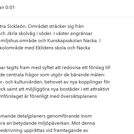
an 0:01
ra Sicklaön. Området sträcker sig från
ch Järla skolväg i söder. I väster angränsar
familjshus-område och Kunskapsskolan Nacka. I
 skolområde med Eklidens skola och Nacka
ar tagits fram med syftet att redovisa ett förslag till
 de centrala frågor som utgör de bärande målen:
r- och kulturvärden, behovet av nya kopplingar för
ck samt att möjliggöra nya bostäder i ett attraktivt
amförslaget är förenligt med översiktsplanens
mande detaljplaners genomförande inom
ra en betydande miljöpåverkan. Mot denna
skrivning upprättas vid framtagande av