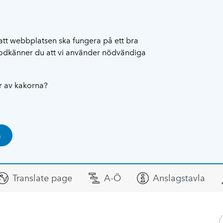
att webbplatsen ska fungera på ett bra
 godkänner du att vi använder nödvändiga
ar av kakorna?
a
Translate page
A-Ö
Anslagstavla