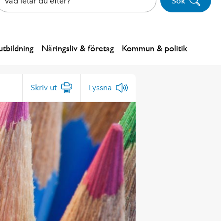
Sök
tbildning
Näringsliv & företag
Kommun & politik
Skriv ut
Lyssna