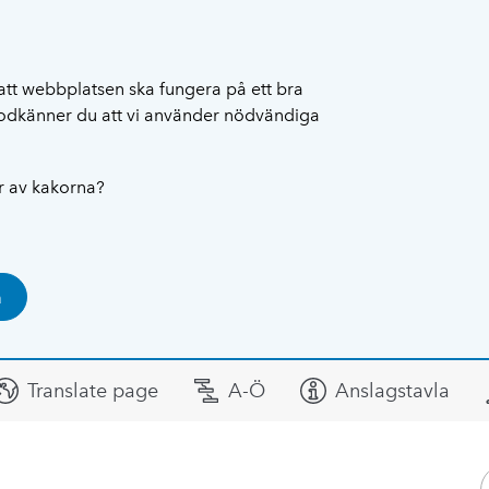
att webbplatsen ska fungera på ett bra
 godkänner du att vi använder nödvändiga
ar av kakorna?
a
Translate page
A-Ö
Anslagstavla