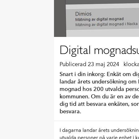
Digital mognads
Publicerad 23 maj 2024
klock
Snart i din inkorg: Enkät om d
landar årets undersökning om
mognad hos 200 utvalda person
kommunen. Om du är en av dessa
dig tid att besvara enkäten, s
besvara.
I dagarna landar årets undersökn
utvalda personer på varje enhet i 