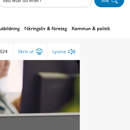
Sök
tbildning
Näringsliv & företag
Kommun & politik
2024
Skriv ut
Lyssna