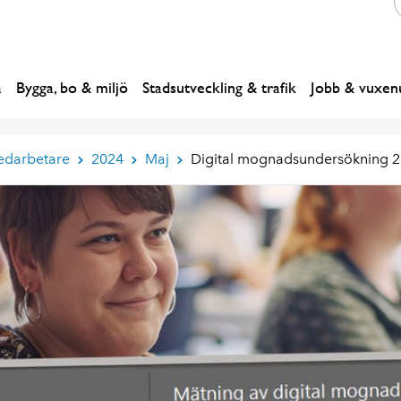
a
Bygga, bo & miljö
Stadsutveckling & trafik
Jobb & vuxenu
edarbetare
2024
Maj
Digital mognadsundersökning 