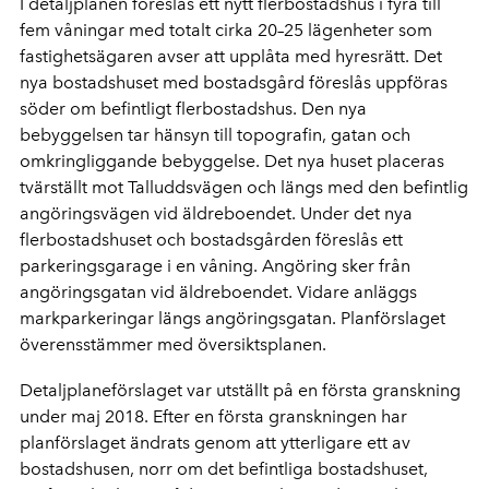
I detaljplanen föreslås ett nytt flerbostadshus i fyra till
fem våningar med totalt cirka 20–25 lägenheter som
fastighetsägaren avser att upplåta med hyresrätt. Det
nya bostadshuset med bostadsgård föreslås uppföras
söder om befintligt flerbostadshus. Den nya
bebyggelsen tar hänsyn till topografin, gatan och
omkringliggande bebyggelse. Det nya huset placeras
tvärställt mot Talluddsvägen och längs med den befintlig
angöringsvägen vid äldreboendet. Under det nya
flerbostadshuset och bostadsgården föreslås ett
parkeringsgarage i en våning. Angöring sker från
angöringsgatan vid äldreboendet. Vidare anläggs
markparkeringar längs angöringsgatan. Planförslaget
överensstämmer med översiktsplanen.
Detaljplaneförslaget var utställt på en första granskning
under maj 2018. Efter en första granskningen har
planförslaget ändrats genom att ytterligare ett av
bostadshusen, norr om det befintliga bostadshuset,