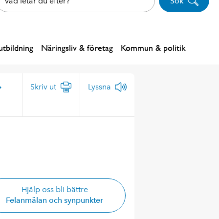
Sök
tbildning
Näringsliv & företag
Kommun & politik
Skriv ut
Lyssna
Hjälp oss bli bättre
Felanmälan och synpunkter