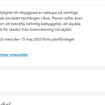
öjlighet till utbyggnad av takkupa på samtliga
yggda området Hjortängen i Boo. Planen syftar även
genom att bekräfta befintlig bebyggelse, att skydda
sk för skador från översvämning vid skyfall.
och med den 15 maj 2023 finns planförslaget
ämnar synpunkter
dig?