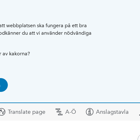
att webbplatsen ska fungera på ett bra
 godkänner du att vi använder nödvändiga
ar av kakorna?
a
Translate page
A-Ö
Anslagstavla