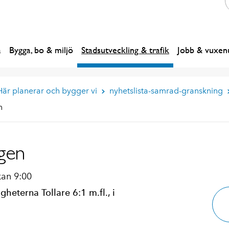
a
Bygga, bo & miljö
Stadsutveckling & trafik
Jobb & vuxenu
Här planerar och bygger vi
nyhetslista-samrad-granskning
n
gen
kan 9:00
gheterna Tollare 6:1 m.fl., i