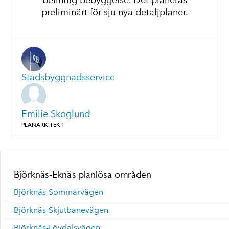
befintlig bebyggelse. Det planeras
preliminärt för sju nya detaljplaner.
Stadsbyggnadsservice
Emilie Skoglund
PLANARKITEKT
Björknäs-Eknäs planlösa områden
Björknäs-Sommarvägen
Björknäs-Skjutbanevägen
Björknäs-Lövdalsvägen