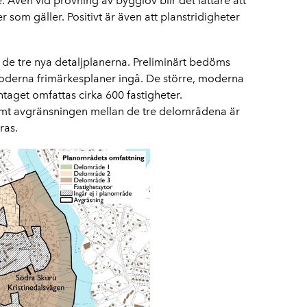
Även vid prövning av bygglov blir det lättare att
 som gäller. Positivt är även att planstridigheter
v de tre nya detaljplanerna. Preliminärt bedöms
moderna frimärkesplaner ingå. De större, moderna
aget omfattas cirka 600 fastigheter.
mt avgränsningen mellan de tre delområdena är
ras.