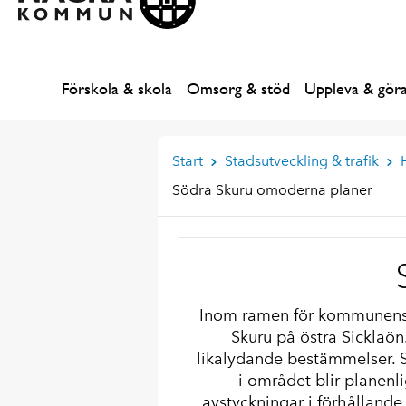
Förskola & skola
Omsorg & stöd
Uppleva & gör
Start
Stadsutveckling & trafik
Södra Skuru omoderna planer
Inom ramen för kommunens a
Skuru på östra Sicklaön.
likalydande bestämmelser. Sy
i området blir planenli
avstyckningar i förhållande 