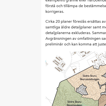
exempelvis granne eller närboende. 
förstå och tillämpa de bestämmelser
korrigeras.
Cirka 20 planer föreslås ersättas a
samtliga äldre detaljplaner samt 
detaljplanerna exkluderas. Sammant
Avgränsningen av omfattningen sa
preliminär och kan komma att juste