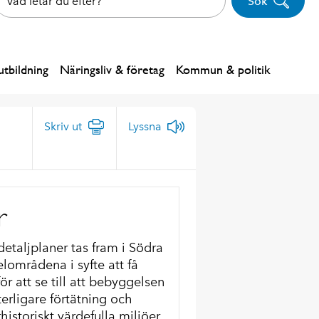
Sök
tbildning
Näringsliv & företag
Kommun & politik
Skriv ut
Lyssna
r
taljplaner tas fram i Södra
elområdena i syfte att få
r att se till att bebyggelsen
terligare förtätning och
historiskt värdefulla miljöer