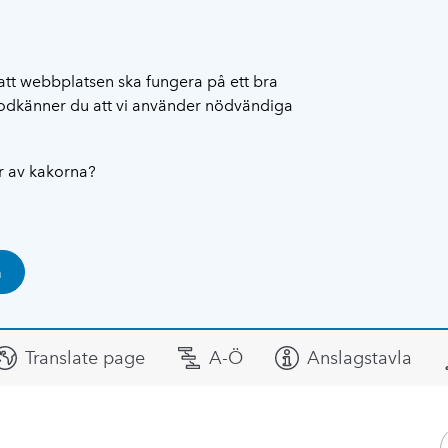
att webbplatsen ska fungera på ett bra
 godkänner du att vi använder nödvändiga
ar av kakorna?
a
Translate page
A-Ö
Anslagstavla