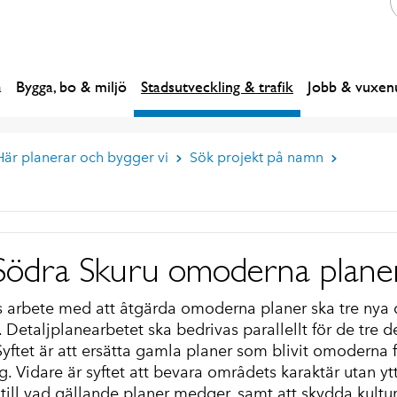
a
Bygga, bo & miljö
Stadsutveckling & trafik
Jobb & vuxenu
Här planerar och bygger vi
Sök projekt på namn
Södra Skuru omoderna plane
rbete med att åtgärda omoderna planer ska tre nya de
 Detaljplanearbetet ska bedrivas parallellt för de tre d
ftet är att ersätta gamla planer som blivit omoderna fö
g. Vidare är syftet att bevara områdets karaktär utan yt
till vad gällande planer medger, samt att skydda kultur