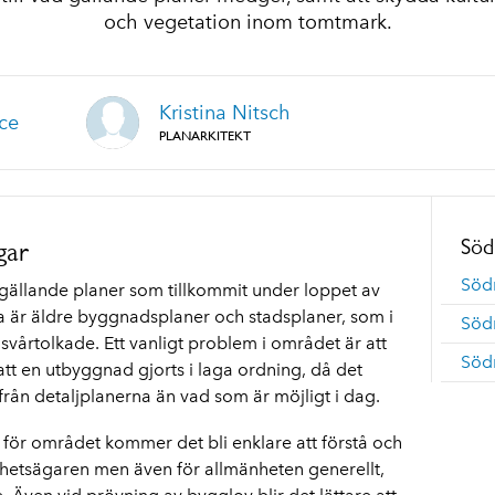
och vegetation inom tomtmark.
Kristina Nitsch
ce
PLANARKITEKT
Söd
gar
Södr
gällande planer som tillkommit under loppet av
a är äldre byggnadsplaner och stadsplaner, som i
Söd
 svårtolkade. Ett vanligt problem i området är att
Söd
att en utbyggnad gjorts i laga ordning, då det
rån detaljplanerna än vad som är möjligt i dag.
 för området kommer det bli enklare att förstå och
ighetsägaren men även för allmänheten generellt,