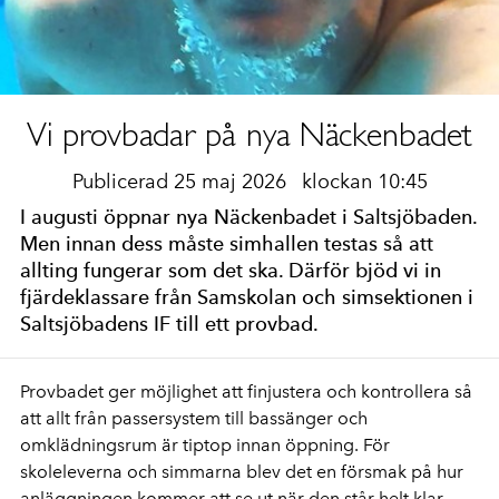
Vi provbadar på nya Näckenbadet
Publicerad 25 maj 2026
klockan 10:45
I augusti öppnar nya Näckenbadet i Saltsjöbaden.
Men innan dess måste simhallen testas så att
allting fungerar som det ska. Därför bjöd vi in
fjärdeklassare från Samskolan och simsektionen i
Saltsjöbadens IF till ett provbad.
Provbadet ger möjlighet att finjustera och kontrollera så
att allt från passersystem till bassänger och
omklädningsrum är tiptop innan öppning. För
skoleleverna och simmarna blev det en försmak på hur
anläggningen kommer att se ut när den står helt klar.