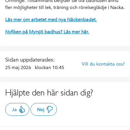
Orminge. Tillsammans betyder de två badhusen ännu
fler möjligheter till lek, träning och rörelseglädje i Nacka.
Läs mer om arbetet med nya Näckenbadet.
Nyfiken på Myrsjö badhus? Läs mer här.
Sidan uppdaterades:
Vill du kontakta oss?
25 maj 2026
klockan 10:45
Hjälpte den här sidan dig?
Ja
Nej