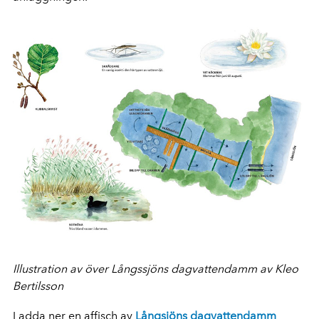
Illustration av över Långssjöns dagvattendamm av Kleo
Bertilsson
Ladda ner en affisch av
Långsjöns dagvattendamm