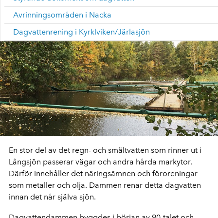
Avrinningsområden i Nacka
Dagvattenrening i Kyrklviken/Järlasjön
En stor del av det regn- och smältvatten som rinner ut i
Långsjön passerar vägar och andra hårda markytor.
Därför innehåller det näringsämnen och föroreningar
som metaller och olja. Dammen renar detta dagvatten
innan det når själva sjön.
Dagvattendammen byggdes i början av 90-talet och