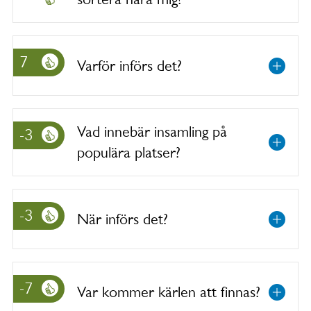
7
Varför införs det?
Vad innebär insamling på
-3
populära platser?
-3
När införs det?
-7
Var kommer kärlen att finnas?