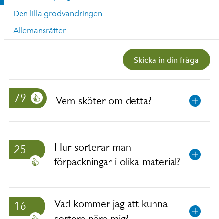
Den lilla grodvandringen
Allemansrätten
Skicka in din fråga
79
Vem sköter om detta?
Hur sorterar man
25
förpackningar i olika material?
Vad kommer jag att kunna
16
sortera nära mig?