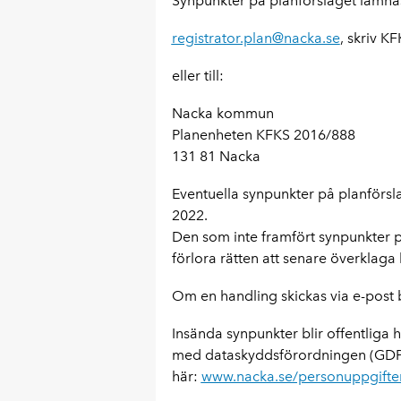
Synpunkter på planförslaget lämnas 
registrator.plan@nacka.se
, skriv K
eller till:
Nacka kommun
Planenheten KFKS 2016/888
131 81 Nacka
Eventuella synpunkter på planförsla
2022.
Den som inte framfört synpunkter p
förlora rätten att senare överklaga 
Om en handling skickas via e-post b
Insända synpunkter blir offentliga 
med dataskyddsförordningen (GDPR
här:
www.nacka.se/personuppgifter