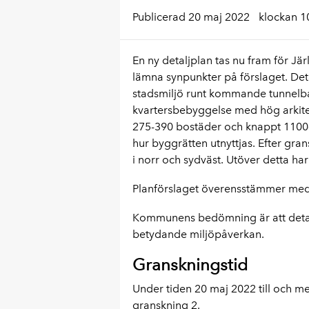
Publicerad 20 maj 2022
klockan 1
En ny detaljplan tas nu fram för Jär
lämna synpunkter på förslaget. Deta
stadsmiljö runt kommande tunnelba
kvartersbebyggelse med hög arkitekto
275-390 bostäder och knappt 1100
hur byggrätten utnyttjas. Efter gra
i norr och sydväst. Utöver detta har
Planförslaget överensstämmer med
Kommunens bedömning är att detal
betydande miljöpåverkan.
Granskningstid
Under tiden 20 maj 2022 till och med
granskning 2.