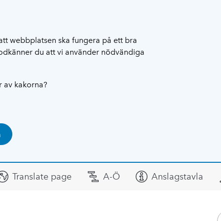
att webbplatsen ska fungera på ett bra
 godkänner du att vi använder nödvändiga
ar av kakorna?
a
Translate page
A-Ö
Anslagstavla