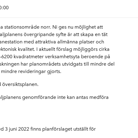
0:00
la stationsområde norr. Ni ges nu möjlighet att
ljplanens övergripande syfte är att skapa en tät
nestation med attraktiva allmänna platser och
nisk kvalitet. I aktuellt förslag möjliggörs cirka
-6200 kvadratmeter verksamhetsyta beroende på
nskningen har planområdets utvidgats till mindre del
 mindre revideringar gjorts.
 översiktsplanen.
jplanens genomförande inte kan antas medföra
 3 juni 2022 finns planförslaget utställt för