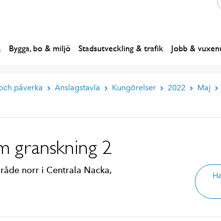
a
Bygga, bo & miljö
Stadsutveckling & trafik
Jobb & vuxenu
 och påverka
Anslagstavla
Kungörelser
2022
Maj
m granskning 2
mråde norr i Centrala Nacka,
Ha