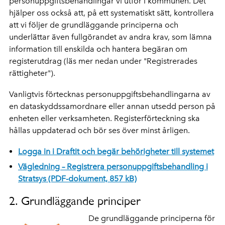
personuppgiftsbehandlingar vi utför i kommunen. Det
hjälper oss också att, på ett systematiskt sätt, kontrollera
att vi följer de grundläggande principerna och
underlättar även fullgörandet av andra krav, som lämna
information till enskilda och hantera begäran om
registerutdrag (läs mer nedan under "Registrerades
rättigheter").
Vanligtvis förtecknas personuppgiftsbehandlingarna av
en dataskyddssamordnare eller annan utsedd person på
enheten eller verksamheten. Registerförteckning ska
hållas uppdaterad och bör ses över minst årligen.
Logga in i Draftit och begär behörigheter till systemet
Vägledning – Registrera personuppgiftsbehandling i
Stratsys (PDF-dokument, 857 kB)
2. Grundläggande principer
De grundläggande principerna för