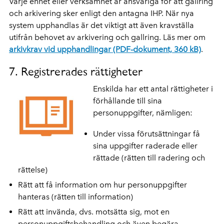
Varje enhet eller verksamhet är ansvariga för att gallring
och arkivering sker enligt den antagna IHP. När nya
system upphandlas är det viktigt att även kravställa
utifrån behovet av arkivering och gallring. Läs mer om
arkivkrav vid upphandlingar (PDF-dokument, 360 kB)
.
7. Registrerades rättigheter
Enskilda har ett antal rättigheter i
förhållande till sina
personuppgifter, nämligen:
Under vissa förutsättningar få
sina uppgifter raderade eller
rättade (rätten till radering och
rättelse)
Rätt att få information om hur personuppgifter
hanteras (rätten till information)
Rätt att invända, dvs. motsätta sig, mot en
personuppgiftsbehandling och även begära