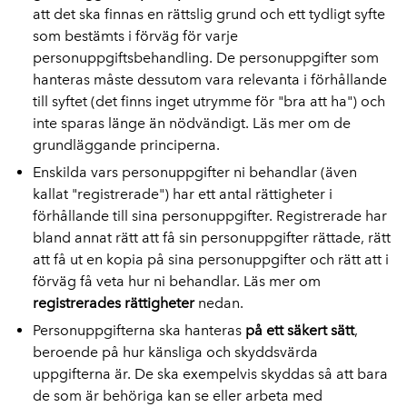
att det ska finnas en rättslig grund och ett tydligt syfte
som bestämts i förväg för varje
personuppgiftsbehandling. De personuppgifter som
hanteras måste dessutom vara relevanta i förhållande
till syftet (det finns inget utrymme för "bra att ha") och
inte sparas länge än nödvändigt. Läs mer om de
grundläggande principerna.
Enskilda vars personuppgifter ni behandlar (även
kallat "registrerade") har ett antal rättigheter i
förhållande till sina personuppgifter. Registrerade har
bland annat rätt att få sin personuppgifter rättade, rätt
att få ut en kopia på sina personuppgifter och rätt att i
förväg få veta hur ni behandlar. Läs mer om
registrerades rättigheter
nedan.
Personuppgifterna ska hanteras
på ett säkert sätt
,
beroende på hur känsliga och skyddsvärda
uppgifterna är. De ska exempelvis skyddas så att bara
de som är behöriga kan se eller arbeta med