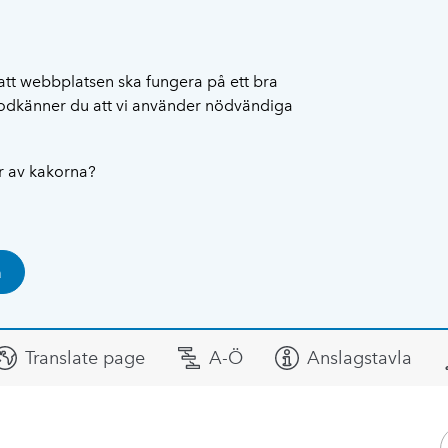
att webbplatsen ska fungera på ett bra
 godkänner du att vi använder nödvändiga
ar av kakorna?
a
Translate page
A-Ö
Anslagstavla