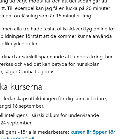
 lång tid varje modul tar och att det sedan går att
tt. Till exempel kan jag få en lucka på 20 minuter
på en föreläsning som är 15 minuter lång.
men alla tre hade testat olika AI-verktyg online för
bildningen förstått att de kommer kunna använda
olika yrkesroller.
rknad är särskilt spännande att fundera kring, hur
verkas och vad det kan betyda för hur skolan
r, säger Carina Legerius.
ika kurserna
 - ledarskapsutbildningen för dig som är ledare,
stängd 16 september.
iell intelligens - särskild kurs för undervisande
 24 september.
intelligens – för alla medarbetare:
kursen är öppen för