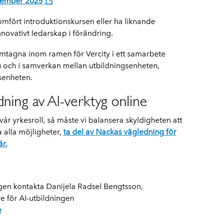
ptember 2025
fört introduktionskursen eller ha liknande
nnovativt ledarskap i förändring.
amtagna inom ramen för Vercity i ett samarbete
U) och i samverkan mellan utbildningsenheten,
gsenheten.
ning av AI-verktyg online
vår yrkesroll, så måste vi balansera skyldigheten att
a alla möjligheter,
ta del av Nackas vägledning för
är.
igen kontakta Danijela Radsel Bengtsson,
e för AI-utbildningen
e