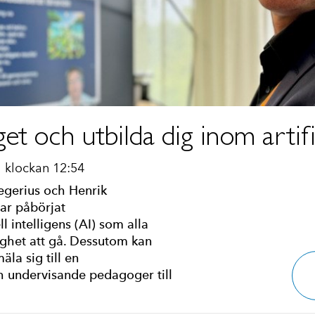
 och utbilda dig inom artifici
klockan 12:54
egerius och Henrik
ar påbörjat
ll intelligens (AI) som alla
ghet att gå. Dessutom kan
la sig till en
h undervisande pedagoger till