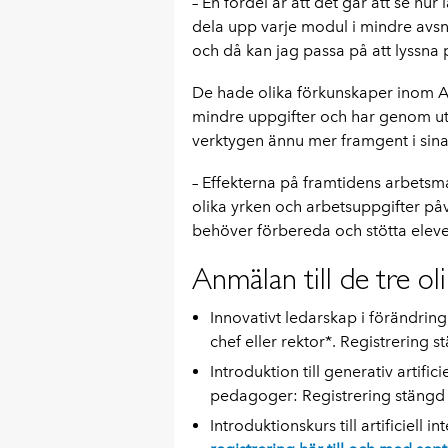
– En fördel är att det går att se hur
dela upp varje modul i mindre avsni
och då kan jag passa på att lyssna 
De hade olika förkunskaper inom AI 
mindre uppgifter och har genom ut
verktygen ännu mer framgent i sina 
– Effekterna på framtidens arbetsma
olika yrken och arbetsuppgifter på
behöver förbereda och stötta eleve
Anmälan till de tre ol
Innovativt ledarskap i förändring
chef eller rektor*. Registrering 
Introduktion till generativ artific
pedagoger: Registrering stängd
Introduktionskurs till artificiell 