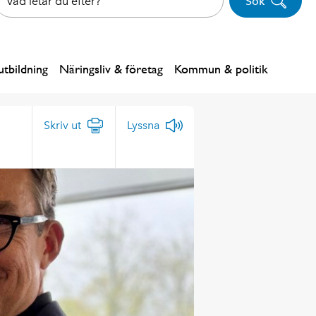
Sök
tbildning
Näringsliv & företag
Kommun & politik
Skriv ut
Lyssna