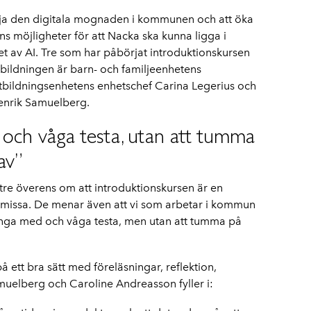
höja den digitala mognaden i kommunen och att öka
ns möjligheter för att Nacka ska kunna ligga i
t av AI. Tre som har påbörjat introduktionskursen
tbildningen är barn- och familjeenhetens
tbildningsenhetens enhetschef Carina Legerius och
enrik Samuelberg.
och våga testa, utan att tumma
av”
 tre överens om att introduktionskursen är en
 missa. De menar även att vi som arbetar i kommun
änga med och våga testa, men utan att tumma på
å ett bra sätt med föreläsningar, reflektion,
muelberg och Caroline Andreasson fyller i: