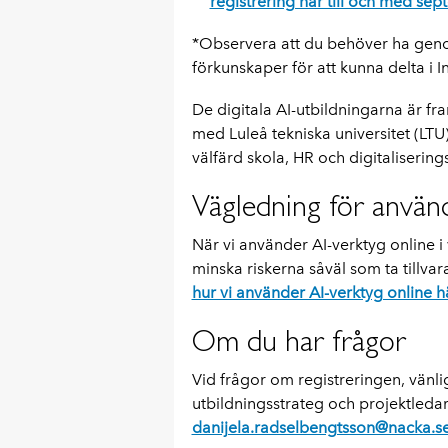
registrering här till och med se
*Observera att du behöver ha genom
förkunskaper för att kunna delta i I
De digitala AI-utbildningarna är fr
med Luleå tekniska universitet (LT
välfärd skola, HR och digitaliserin
Vägledning för använd
När vi använder AI-verktyg online i 
minska riskerna såväl som ta tillvar
hur vi använder AI-verktyg online h
Om du har frågor
Vid frågor om registreringen, vänl
utbildningsstrateg och projektledar
danijela.radselbengtsson@nacka.s