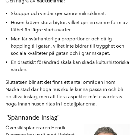
Och några av
nackdelarna
:
Skuggor och vindar ger sämre mikroklimat.
Husen kräver stora biytor, vilket ger en sämre form av
täthet än lägre stadskvarter.
Man får svårhanterliga proportioner och dålig
koppling till gatan, vilket inte bidrar till trygghet och
sociala kvaliteter på gatan och i grannskapet.
En drastiskt förändrad skala kan skada kulturhistoriska
värden.
Slutsatsen blir att det finns ett antal områden inom
Nacka stad där höga hus skulle kunna passa in och bli
positiva inslag, men att flera aspekter måste värderas
noga innan husen ritas in i detaljplanerna.
"Spännande inslag"
Översiktsplaneraren Henrik
Svensson har varit med i jobbet