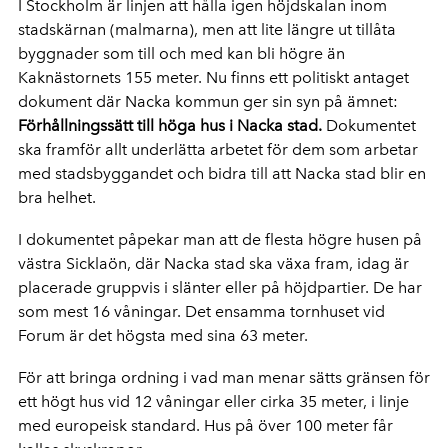
I Stockholm är linjen att hålla igen höjdskalan inom
stadskärnan (malmarna), men att lite längre ut tillåta
byggnader som till och med kan bli högre än
Kaknästornets 155 meter. Nu finns ett politiskt antaget
dokument där Nacka kommun ger sin syn på ämnet:
Förhållningssätt till höga hus i Nacka stad.
Dokumentet
ska framför allt underlätta arbetet för dem som arbetar
med stadsbyggandet och bidra till att Nacka stad blir en
bra helhet.
I dokumentet påpekar man att de flesta högre husen på
västra Sicklaön, där Nacka stad ska växa fram, idag är
placerade gruppvis i slänter eller på höjdpartier. De har
som mest 16 våningar. Det ensamma tornhuset vid
Forum är det högsta med sina 63 meter.
För att bringa ordning i vad man menar sätts gränsen för
ett högt hus vid 12 våningar eller cirka 35 meter, i linje
med europeisk standard. Hus på över 100 meter får